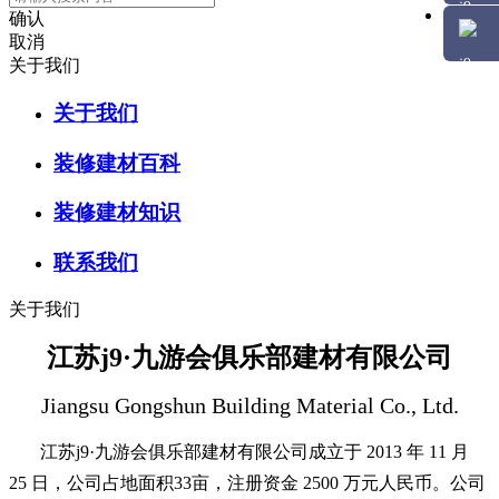
确认
取消
关于我们
关于我们
装修建材百科
装修建材知识
联系我们
关于我们
江苏j9·九游会俱乐部建材有限公司
Jiangsu Gongshun Building Material Co., Ltd.
江苏j9·九游会俱乐部建材有限公司成立于 2013 年 11 月
25 日，公司占地面积33亩，注册资金 2500 万元人民币。公司