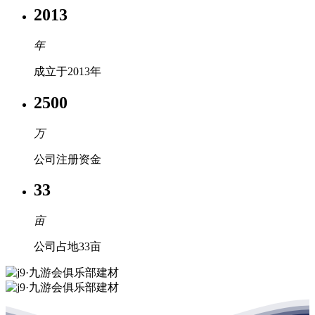
2013
年
成立于2013年
2500
万
公司注册资金
33
亩
公司占地33亩