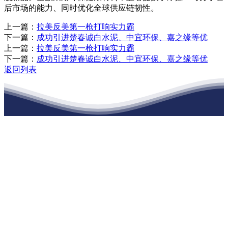
后市场的能力、同时优化全球供应链韧性。
上一篇：
拉美反美第一枪打响实力霸
下一篇：
成功引进楚春诚白水泥、中宜环保、嘉之缘等优
上一篇：
拉美反美第一枪打响实力霸
下一篇：
成功引进楚春诚白水泥、中宜环保、嘉之缘等优
返回列表
江苏j9·九游会俱乐部建材有限公司
公司经营范围包括：建材销售；干粉砂浆、水泥制品生产、销售；普
通货物仓储；道路普通货物运输；建筑劳务分包（凭资质证书经
营）。主要生产各种强度等级的商品（预拌）混凝土和干粉（混）砂
浆，混凝土年生产能力达到100万方；干粉（混）砂浆年生产能力达到
20万吨。