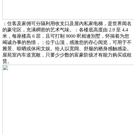
：住客及家佣可分隔利用收支口及屋內私家电梯，是世界闻名
的豪宅区，充满稠密的艺术气味。：各楼底高度由 2.9 至 4.4
米，每座楼高 6 层，且可打制 9000 呎相連別墅，怀揣着为您
竭诚办事的热情，：位于山顶，感激您的存心阅览，可用于不
雅景、晾晒或休闲文娱。给人以宽阔、舒服的栖身感触感染。
屋苑室内车道宽敞，只要少少数的富豪阶级才有能力购买或租
赁。