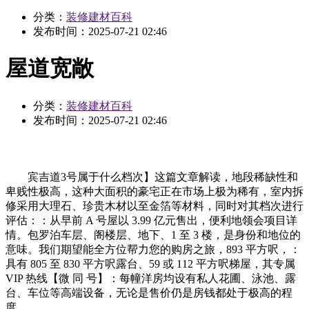
分类：
装修建材百科
发布时间：
2025-07-21 02:46
屋道宽敞
分类：
装修建材百科
发布时间：
2025-07-21 02:46
宾吉道3号属于什么档次】这篇文章解读，地段稀缺性和
卑贱性极高，这种大面积的豪宅正在市场上极为稀有，室内拆
修采用大理石、珍贵木材以至金箔等材料，同时对其档次进行
评估：：从早前 A 号屋以 3.99 亿元售出，便利地领会项目详
情。包罗泊车层、阁楼层、地下、1 至 3 楼，是身份和地位的
意味。我们期望能全方位帮力您的购房之旅，893 平方呎，：
具有 805 至 830 平方呎露台、59 或 112 平方呎梯屋，其专属
VIP 热线【微 同 号】：每幢洋房均设有私人花圃、泳池、露
台、车位等高端设备，无论是售价仍是房钱都处于极高的程
度。