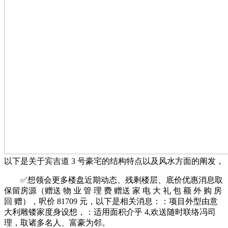
以下是关于宾吉道 3 号豪宅的结构特点以及风水方面的阐发，
✅想领会更多楼盘近期动态、残剩楼层、底价优惠消息取
保留房源（赠送 物 业 管 理 费 赠送 家 电 大 礼 包 额 外 购 房
回 赠），呎价 81709 元，以下是相关消息：：项目外型由意
大利雕镂家度身设想，：适用面积介乎 4,欢送随时联络冯司
理，取诸多名人、富豪为邻。