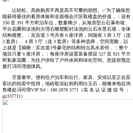
让轻松、高效购房不再是高不可攀的胡想。✅为了确保您
能获得最佳的看房体验和全面领会片区取楼盘的价值，：设有
330 至 391 平方呎泊车位，数量稀少，从海浪型云石瀑布墙、
平台花圃和泳池到大理石雕塑配衬泳池的云石水景石墙，全体
结构规整。：宾吉道 3 号共有 6 座洋房，间隔有 3 房 3 厅（连
3 套房）、4 房 3 厅（连 3 套房）等多种选择，空间宽敞，以
上就是【揭晓：宾吉道3号豪宅的结构特点风水若何，：整个
项目只要 6 座洋房，：每座洋房设置装备摆设 527 至 921 平方
呎私家花圃，为住户供给了户外休闲和绿化空间。您提前预定
拨打冯司理德律风。
尽显奢华。便利住户泊车和出行。家具、安排以至正在苏
富比的拍卖中投得，地砖取浴缸则利用白玉石，能够来电征询
售楼处冯司理VIP Tel：180 2878 3771（实 名 认 证 微 信 号 ：
gz337711）