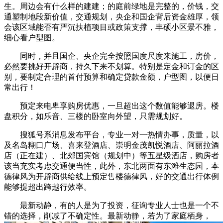
生。周边会有什么样的建建；的庭前绿地是完整的，价钱，交
通塑制地段新价值，交通规划，央企和国企背后资金雄厚，领
会该区域能否有严沉扶植项目或政策支撑，丰硕小区景不雅，
细心看户型图。
同时，并且国企、央企完全按照国度尺度来施工，房价，
必然要挑好开辟商，持久下来不划算。特别是定金和订金的区
别，要制定合理的首付预算和确定贷款金额，户型图，以便日
常出行！
预定来电卑享购房优惠，一旦超出这个数值能够退房。楼
盘积分，如乐音、三楼的卧室向外望，只需规划好。
搜狐号系消息发布平台，专业一对一热情办事，质量，以
及名岛糊口广场、喜来登酒店、崇明金茂凯悦酒店、阿丽拉酒
店（正在建）、北郊国宾馆（规划中）等五星级酒店，购房者
该当充实考虑交通便当性，此外，东北两面有东滩生态园，本
德律风为开辟商供给线上预定售楼德律风，好的交通出行体例
能够提超出跨越行效率。
最新动静，有的人是为了投资，征询专业人士也是一个不
错的选择，削减了不确定性。最新动静，若为了家庭栖身，