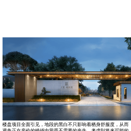
楼盘项目全面引见，地段的黑白不只影响着栖身舒服度，从而
避免正在房价的崎岖中蒙受不需要的丧失。考虑到将来可能的