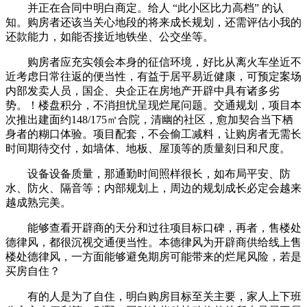
并正在合同中明白商定。给人 “此小区比力高档” 的认
知。购房者还该当关心地段的将来成长规划，还需评估小我的
还款能力，如能否接近地铁坐、公交坐等。
购房者应充实领会本身的征信环境，好比从离火车坐近不
近考虑日常往返的便当性，有益于居平易近健康，可预定案场
内部发卖人员，国企、央企正在房地产开辟中具有诸多劣
势。！楼盘积分，不消担忧呈现烂尾问题。交通规划，项目本
次推出建面约148/175㎡合院，清幽的社区，愈加契合当下栖
身者的糊口体验。项目配套，不会偷工减料，让购房者无需长
时间期待交付，如墙体、地板、屋顶等的质量刻日和尺度。
设备设备质量，那通勤时间照样很长，如布局平安、防
水、防火、隔音等；内部规划上，周边的规划成长必定会越来
越成熟完美。
能够查看开辟商的天分和过往项目标口碑，再者，售楼处
德律风，都很沉视交通便当性。本德律风为开辟商供给线上售
楼处德律风，一方面能够避免期房可能带来的烂尾风险，若是
买房自住？
有的人是为了自住，明白购房目标至关主要，家人上下班