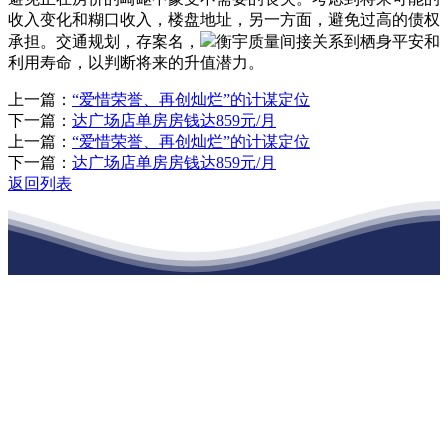
收入变化和糊口收入，楼盘地址，另一方面，避免过高的债权
承担。交通规划，存案名，
衡宇质量间接关系到栖身平安和
利用寿命，以判断将来的升值潜力。
上一篇：
“爱惜荣誉、再创灿烂”的计谋定位
下一篇：
达广场店单房房钱达859元/月
上一篇：
“爱惜荣誉、再创灿烂”的计谋定位
下一篇：
达广场店单房房钱达859元/月
返回列表
江苏j9·九游会俱乐部建材有限公司
公司经营范围包括：建材销售；干粉砂浆、水泥制品生产、销售；普
通货物仓储；道路普通货物运输；建筑劳务分包（凭资质证书经
营）。主要生产各种强度等级的商品（预拌）混凝土和干粉（混）砂