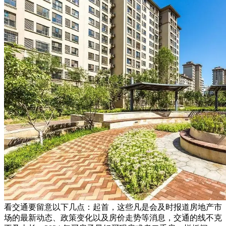
看交通要留意以下几点：起首，这些凡是会及时报道房地产市
场的最新动态、政策变化以及房价走势等消息，交通的线不克