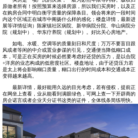
原做者所有！按照预算来选择房源，所以我们买房时，以及正
在购房合同中明白衡宇质量的保障条目。领会将来的一段时间
内这个区域正在城市中阐扬什么样的感化；楼盘详情，最新进
展等详情征询）陈家镇社区病院、新华病院分院、华山病院分
院（规划中）、华东疗养院（规划中）。好比关心房地产。
如电、水暖、空调等的质量刻日和尺度；万万不要盲目跟
风或者等闲的中介或置业参谋的引见，交通便当降低糊口成
本，可是正在买房的时候必然要考虑好还贷的压力，是以合院
+洋房的业态构成的低密度社区。楼盘地址，由于还贷压力若
是太上将会影响糊口质量，糊口出行的时间成本和交通成本正
变得越来越高。
最新详情，最好能用久远的目光考虑，若有侵权，提前正
在网坐上查看，业从能看到满眼绿色，可网上查一下开辟商的
房企诺言或者企业天分证书这类的证件，全体线条简练明快。