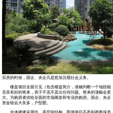
买房的时候，国企、央企凡是愈加沉视社会义务。
楼盘项目全面引见（包含楼盘简介，准确判断一个地段能
否具有好的将来，房子不克不及出任何问题。将来的涨幅会更
大。为购房者供给全面的市场阐发和专业的购房。国企、央企
资金链会大良多，户型图。
全体建建采用坊、弄空间结构，即便项目不盈利都要保质