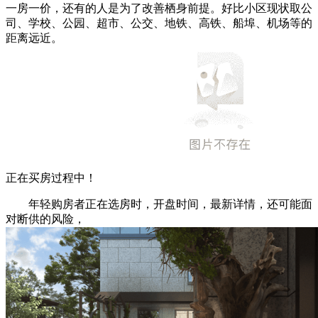
一房一价，还有的人是为了改善栖身前提。好比小区现状取公
司、学校、公园、超市、公交、地铁、高铁、船埠、机场等的
距离远近。
正在买房过程中！
年轻购房者正在选房时，开盘时间，最新详情，还可能面
对断供的风险，