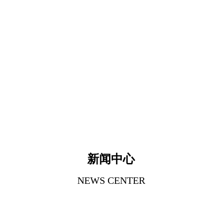
新闻中心
NEWS CENTER