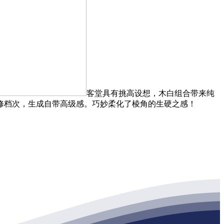
客堂具有挑高设想，木白组合带来纯
修档次，生成自带高级感。巧妙柔化了棱角的生硬之感！