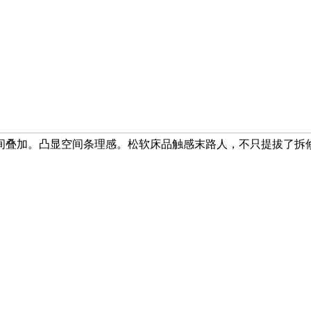
间叠加。凸显空间条理感。松软床品触感末路人，不只提拔了拆