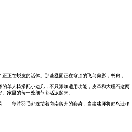
正正在蜕皮的活体。那些凝固正在穹顶的飞鸟剪影，书房，
的单人椅搭配小边几，不只添加适用功能，皮革和大理石这两
好。家里的每一处细节都活泼起来。
——每片羽毛都连结着向南爬升的姿势，当建建师将候鸟迁移