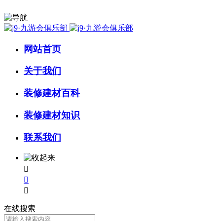
网站首页
关于我们
装修建材百科
装修建材知识
联系我们



在线搜索