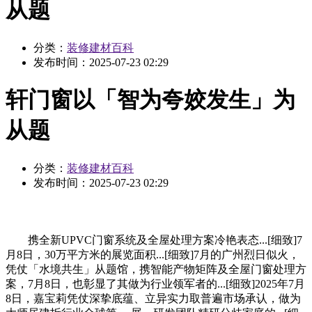
从题
分类：
装修建材百科
发布时间：
2025-07-23 02:29
轩门窗以「智为夸姣发生」为
从题
分类：
装修建材百科
发布时间：
2025-07-23 02:29
携全新UPVC门窗系统及全屋处理方案冷艳表态...[细致]7
月8日，30万平方米的展览面积...[细致]7月的广州烈日似火，
凭仗「水境共生」从题馆，携智能产物矩阵及全屋门窗处理方
案，7月8日，也彰显了其做为行业领军者的...[细致]2025年7月
8日，嘉宝莉凭仗深挚底蕴、立异实力取普遍市场承认，做为