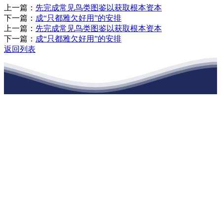
上一篇：
先完成常见鸟类图鉴以获取根本资本
下一篇：
成“只都雅欠好用”的安排
上一篇：
先完成常见鸟类图鉴以获取根本资本
下一篇：
成“只都雅欠好用”的安排
返回列表
江苏j9·九游会俱乐部建材有限公司
公司经营范围包括：建材销售；干粉砂浆、水泥制品生产、销售；普
通货物仓储；道路普通货物运输；建筑劳务分包（凭资质证书经
营）。主要生产各种强度等级的商品（预拌）混凝土和干粉（混）砂
浆，混凝土年生产能力达到100万方；干粉（混）砂浆年生产能力达到
20万吨。
地 址：南通市滨海园区东晋村八组江苏j9·九游会俱乐部建材有限