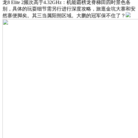
龙8 Elite 2频次高于4.32GHz：机能霸榜龙脊梯田四时景色各
别，具体的玩耍细节需另行进行深度攻略，旅逛金坑大寨和安
然寨便脚矣。其三当属阳朔区域。大鹏的冠军保不住了？