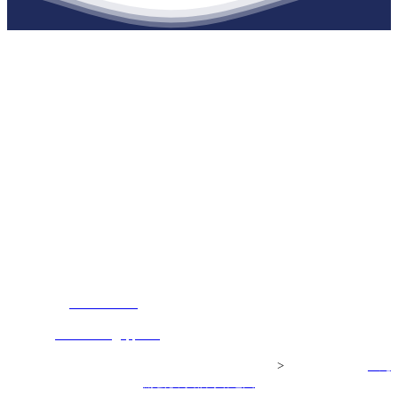
江苏j9·九游会俱乐部建材有限公司
公司经营范围包括：建材销售；干粉砂浆、水泥制品生产、销售；普
通货物仓储；道路普通货物运输；建筑劳务分包（凭资质证书经
营）。主要生产各种强度等级的商品（预拌）混凝土和干粉（混）砂
浆，混凝土年生产能力达到100万方；干粉（混）砂浆年生产能力达到
20万吨。
地 址：南通市滨海园区东晋村八组江苏j9·九游会俱乐部建材有限
公司
客服热线：
17712222822
张经理
邮 箱：
445721731@qq.com
Copyright© 江苏j9·九游会俱乐部建材有限公司
>
网站建设：
j9·九
游会俱乐部
网站地图