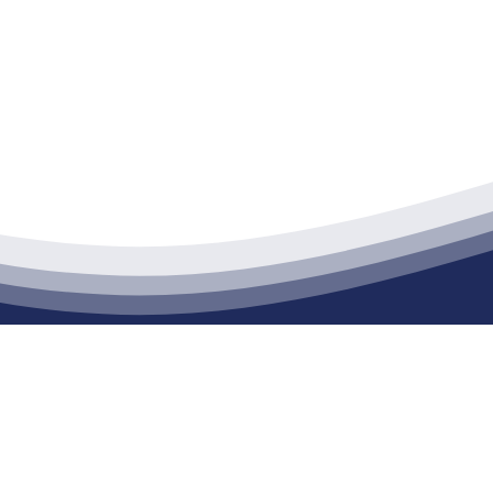
江苏j9·九游会俱乐部建材有限公司
通货物仓储；道路普通货物运输；建筑劳务分包（凭资质证书经营）。主要
生产能力达到100万方；干粉（混）砂浆年生产能力达到20万吨。