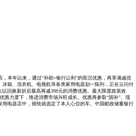
，本年以来，通过“补助+银行让利”的双沉优惠，再享满减优
。冰箱、洗衣机、电视机等各类家用电器划一陈列，正在云闪付
出以旧换新折后最高再减398元的消费优惠。最大限度政策效
的优惠力度下，推进消费市场兴旺成长。优惠再参取“国补”。现
家用电器店中，很快就选定了本人心仪的车。中国邮政储蓄银行