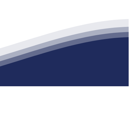
生产各种强度等级的商品（预拌）混凝土和干粉（混）砂浆，混凝土年