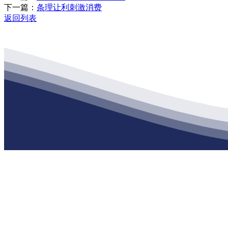
下一篇：
条理让利刺激消费
返回列表
公司经营范围包括：建材销售；干粉砂浆、水泥制品生产、销售；普