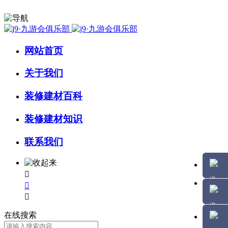
网站首页
关于我们
装修建材百科
装修建材知识
联系我们



在线搜索