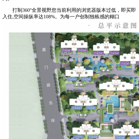
打制360°全景视野您当前利用的浏览器版本过低，即买即
入住,空间操纵率达108%。为每一户创制独栋感的糊口