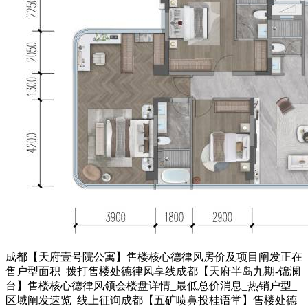
成都【天府壹号院公寓】售楼核心德律风房价及项目阐发正在
售户型面积_拨打售楼处德律风享线成都【天府半岛九期-锦澜
台】售楼核心德律风领会楼盘详情_最低总价消息_热销户型_
区域阐发速览_线上征询成都【五矿喷鼻投桂语堂】售楼处德