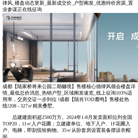
律风_楼盘动态更新_最新成交价_户型阐发_优惠特价房源_置
业参谋正在线征询
成都【陆家桥将来公园二期樾境】售楼核心德律风领会楼盘详
情_最低总价消息_热销户型_区域阐发速览_线上征询103%适
用率，交房交证一步到位 !成都【陆肖TOD麓鸣】售楼处热
线!208 - 327㎡精美叠墅。
总建建面积超2500万方。2024年1-8月发卖面积位列全国
TOP20，11㎡入户花圃；立建建单位、地下入户、1F花圃入
户、电梯，即刻缤纷购物。35㎡从卧套房设置装备摆设衣帽
间。