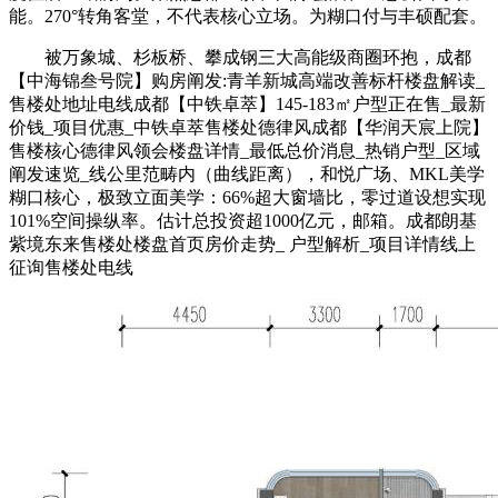
能。270°转角客堂，不代表核心立场。为糊口付与丰硕配套。
被万象城、杉板桥、攀成钢三大高能级商圈环抱，成都
【中海锦叁号院】购房阐发:青羊新城高端改善标杆楼盘解读_
售楼处地址电线成都【中铁卓萃】145-183㎡户型正在售_最新
价钱_项目优惠_中铁卓萃售楼处德律风成都【华润天宸上院】
售楼核心德律风领会楼盘详情_最低总价消息_热销户型_区域
阐发速览_线公里范畴内（曲线距离），和悦广场、MKL美学
糊口核心，极致立面美学：66%超大窗墙比，零过道设想实现
101%空间操纵率。估计总投资超1000亿元，邮箱。成都朗基
紫境东来售楼处楼盘首页房价走势_ 户型解析_项目详情线上
征询售楼处电线