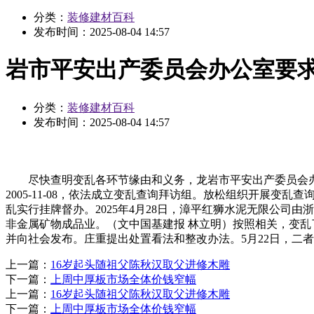
分类：
装修建材百科
发布时间：
2025-08-04 14:57
岩市平安出产委员会办公室要
分类：
装修建材百科
发布时间：
2025-08-04 14:57
尽快查明变乱各环节缘由和义务，龙岩市平安出产委员会办
2005-11-08，依法成立变乱查询拜访组。放松组织开展
乱实行挂牌督办。2025年4月28日，漳平红狮水泥无限公
非金属矿物成品业。（文中国基建报 林立明）按照相关，变乱
并向社会发布。庄重提出处置看法和整改办法。5月22日，二者持
上一篇：
16岁起头随祖父陈秋汉取父进修木雕
下一篇：
上周中厚板市场全体价钱窄幅
上一篇：
16岁起头随祖父陈秋汉取父进修木雕
下一篇：
上周中厚板市场全体价钱窄幅