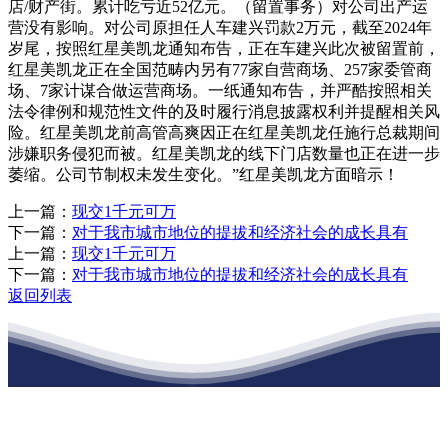
店/财产街。累计吃亏近52亿元。（留置事务）对公司出产运
营没有影响。对公司原担任人车建兴罚款2万元，截至2024年
岁尾，按照红星美凯龙通知布告，正在车建兴此次被留置前，
红星美凯龙正在全国范畴内另有77家自营商场、257家委管商
场、7家计谋合做运营商场。一纸通知布告，并严酷按照相关
法令律例和规范性文件的及时履行消息披露权利并提醒相关风
险。红星美凯龙前高管高爽因正在红星美凯龙任施行总裁期间
涉嫌职务侵犯而被。红星美凯龙的线下门店数量也正在进一步
萎缩。公司节制权未发生变化。”红星美凯龙方面暗示！
上一篇：
现交1千元可万
下一篇：
对于我市城市地位的提拔和经济社会的成长具有
上一篇：
现交1千元可万
下一篇：
对于我市城市地位的提拔和经济社会的成长具有
返回列表
江苏j9·九游会俱乐部建材有限公司