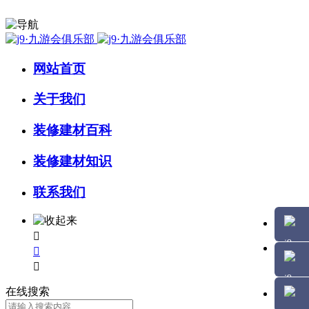
网站首页
关于我们
装修建材百科
装修建材知识
联系我们



在线搜索