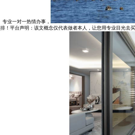
。专业一对一热情办事，
²联排！平台声明：该文概念仅代表做者本人，让您用专业目光去买