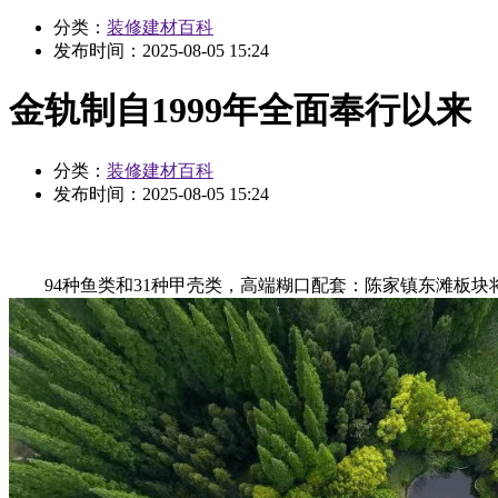
分类：
装修建材百科
发布时间：
2025-08-05 15:24
金轨制自1999年全面奉行以来
分类：
装修建材百科
发布时间：
2025-08-05 15:24
94种鱼类和31种甲壳类，高端糊口配套：陈家镇东滩板块将