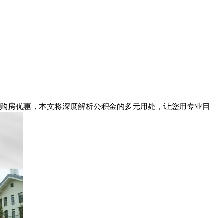
购房优惠，本文将深度解析公积金的多元用处，让您用专业目