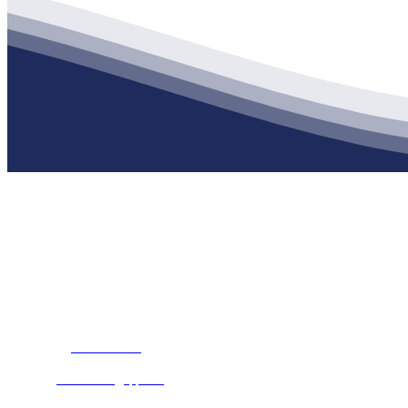
公司经营范围包括：建材销售；干粉砂浆、水泥制品生产、销售；普
地 址：南通市滨海园区东晋村八组江苏j9·九游会俱乐部建材有限公
客服热线：
17712222822
张经理
邮 箱：
445721731@qq.com