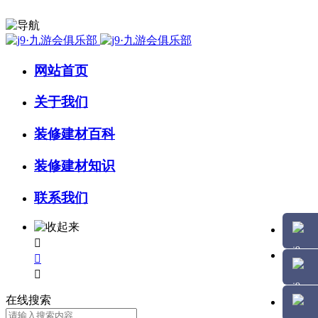
网站首页
关于我们
装修建材百科
装修建材知识
联系我们



在线搜索