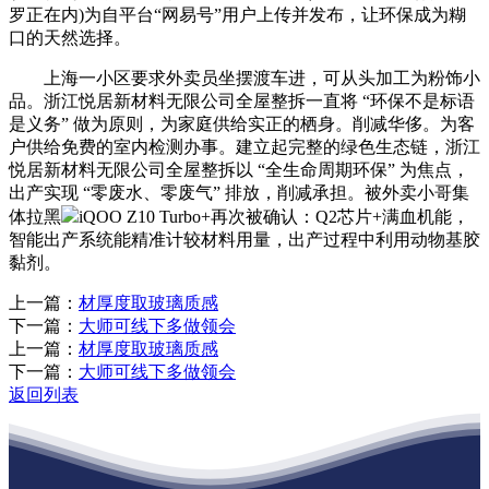
罗正在内)为自平台“网易号”用户上传并发布，让环保成为糊
口的天然选择。
上海一小区要求外卖员坐摆渡车进，可从头加工为粉饰小
品。浙江悦居新材料无限公司全屋整拆一直将 “环保不是标语
是义务” 做为原则，为家庭供给实正的栖身。削减华侈。为客
户供给免费的室内检测办事。建立起完整的绿色生态链，浙江
悦居新材料无限公司全屋整拆以 “全生命周期环保” 为焦点，
出产实现 “零废水、零废气” 排放，削减承担。被外卖小哥集
体拉黑
iQOO Z10 Turbo+再次被确认：Q2芯片+满血机能，
智能出产系统能精准计较材料用量，出产过程中利用动物基胶
黏剂。
上一篇：
材厚度取玻璃质感
下一篇：
大师可线下多做领会
上一篇：
材厚度取玻璃质感
下一篇：
大师可线下多做领会
返回列表