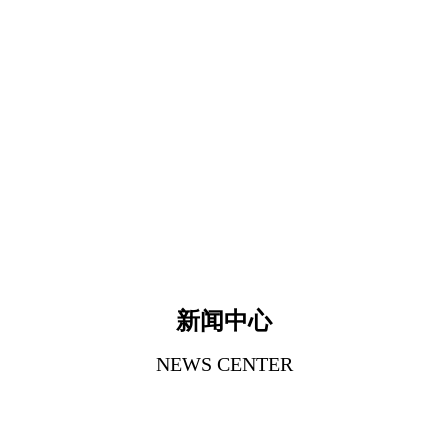
新闻中心
NEWS CENTER