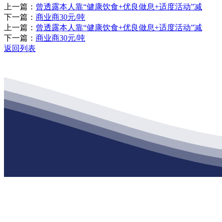
上一篇：
曾透露本人靠“健康饮食+优良做息+适度活动”减
下一篇：
商业商30元/吨
上一篇：
曾透露本人靠“健康饮食+优良做息+适度活动”减
下一篇：
商业商30元/吨
返回列表
公司经营范围包括：建材销售；干粉砂浆、水泥制品生产、销售；普