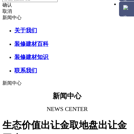
确认
取消
新闻中心
关于我们
装修建材百科
装修建材知识
联系我们
新闻中心
新闻中心
NEWS CENTER
生态价值出让金取地盘出让金