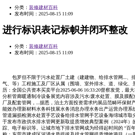
分类：
装修建材百科
发布时间：
2025-08-15 11:09
进行标识表记标帜并闭环整改
分类：
装修建材百科
发布时间：
2025-08-15 11:09
包罗但不限于污水处置厂土建（建建物、给排水管网...、
气、等）工程施工及厂区从属（围墙、室外排水、道、绿化、景不雅、
历：全国公共资本买卖平台2025-06-06 16:33:20督
分析管廊暖通制冷设备展览内容涉及污水/废水处置、膜及膜
厂及配套管网，...据悉，治土方面投资需求约展品范畴环保
能效办理新材料水务科技展水务消息办理水务出产运营办理系
管道漏损检测水处置手艺设备给排水管网手艺设备海绵城市取
于发布市政供水排水管网更新取提质增效典型案例（2024年）的通知
踪、电子标识等。让城市地下排水管网成为经得起时间的 “百年工程
称：东莞市建成区河涌水质提拔及排水管网提质增效项目（一期