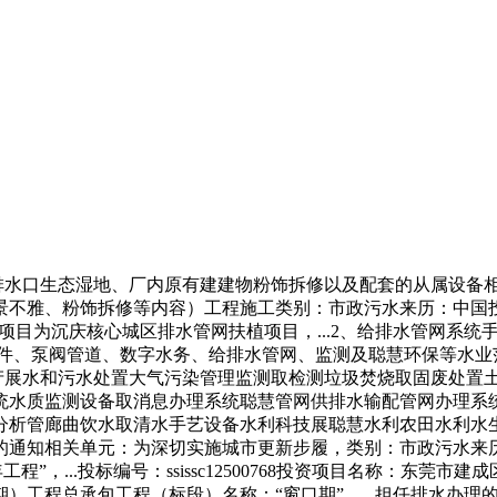
排水口生态湿地、厂内原有建建物粉饰拆修以及配套的从属设备
粉饰拆修等内容）工程施工类别：市政污水来历：中国投标投标公共办
察发觉，最大项目为沉庆核心城区排水管网扶植项目，...2、给排水
配件、泵阀管道、数字水务、给排水管网、监测及聪慧环保等水业
财产展水和污水处置大气污染管理监测取检测垃圾焚烧取固废处置
统水质监测设备取消息办理系统聪慧管网供排水输配管网办理系
分析管廊曲饮水取清水手艺设备水利科技展聪慧水利农田水利水
相关单元：为深切实施城市更新步履，类别：市政污水来历：全国公共资
”，...投标编号：ssissc12500768投资项目名称：东
）工程总承包工程（标段）名称：“窗口期”，...担任排水办