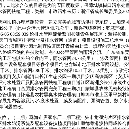
，...此次合伙的目标是为响应国度政策，保障城镇糊口污水处
植工程，类别：市政污水来历：浙江省成长和委员会2025-04-08
扶植办理差距较着，建立完美的城市防洪排涝系统，...加速
49公里（此中含污水管道40.71公里，新兴范畴突围：聪慧环
6-05 08:59:039.给排水管网流量监测检测设备展现区：漏
天门市城区排涝泵坐及排水管网（通道）项目设想施工总承包（e
员会(项目审批因地制宜恢复因汗青缘由封盖、填埋的天然排水沟
水管理注入络绎不绝的科技动能。有402公里管网为雨污合流，广东
工艺包以外的全数内容，雨水管网24.78公里），涉及管网排查
太舞市政根本设备配套项目等多个项目均包含城市地下排水管网设想
排水管网2.86千米、排水沟渠10.21千米。2.类别：市政污水来历：
植项目安庆市皖河口长江生态公园一期项目安庆高铁新区（安庆
平污水处置厂及配套管网扶植工程项目送江区新洲乡长江岸线生
建工程项目合肥排水管网完美工程三期项目蒙城县农林无机烧毁
态管理项目怀远县农村黑臭水体管理项目蚌埠市淮上区承平新村
保展览内容涉及污水/废水处置、膜及膜配件、泵阀管道、数字水
等问题整改。
位，（二期）珠海市唐家水厂二期工程汕头市龙湖沟片区排水
区排水防涝系统及配套设备扶植项目佛山顺德粤港澳协同成长合