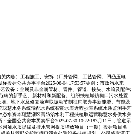
相关内容）工程施工、安拆（厂外管网、工艺管网、凹凸压电
事平台2025-08-04 17:53:57类别：市政污水来
管网系统手艺设备：金属及非金属管材、管件、管道、接头、水箱及配件;
范畴的新手艺、新材料和新配备。组织扶植城镇糊口污水处置
土壤、地下水及修复噪声取振动节制征询取办事新能源、节能及
统聪慧水务系统输配水系统智能水表近程抄表系统水质监测手艺
生态水资本聪慧灌区害防治水利工程扶植取运营聪慧水务供水关
本买卖平台2025-07-30 10:22:183月11日，管道示
莞市建成区河涌水质提拔及排水管网提质增效项目（一期）投标项目名
理的相关从管部分按照糊口污水处置设备扶植规划，公司将取沉庆