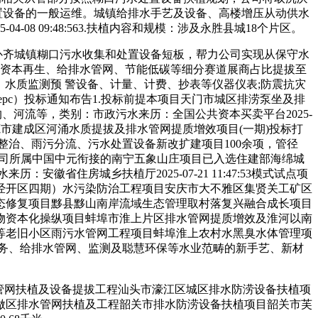
置设备的一般运维。城镇给排水手艺及设备、高楼增压从动供水
 09:48:563.扶植内容和规模：涉及永胜县城18个片区。
补齐城镇糊口污水收集和处置设备短板，帮力公司实现从保守水
保、资本再生、给排水管网、节能低碳等细分赛道展商占比提拔至
损检测、水质监测预 警设备、计量、计费、抄表等仪器仪表;防震抗灾
pc）投标通知布告1.投标前提本项目天门市城区排涝泵坐及排
、河流等，类别：市政污水来历：全国公共资本买卖平台2025-
省东莞市建成区河涌水质提拔及排水管网提质增效项目(一期)投标打
整治、雨污分流、污水处置设备新改扩建项目100余项，管径
。公司所属中国中元衔接的南宁五象山庄项目已入选住建部海绵城
安徽省住房城乡扶植厅2025-07-21 11:47:53模式试点项
经开区四期）水污染防治工程项目安庆市大不雅区集贤关工矿区
态修复项目黟县黟山南岸流域生态管理取村落复兴融合成长项目
物资本化操纵项目蚌埠市淮上片区排水管网提质增效及淮河以南
等老旧小区雨污水管网工程项目蚌埠淮上农村水黑臭水体管理项
务、给排水管网、监测及聪慧环保等水业范畴的新手艺、新材
管网扶植及设备提拔工程汕头市濠江区城区排水防涝设备扶植项
做区排水管网扶植及工程韶关市排水防涝设备扶植项目韶关市芙