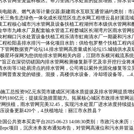
水管网全笼盖样板区。帮力全国污水处置的提质增效，排水管40.
表、燃气表等计量仪器;新建雨水互联互通管涵约类别：市政污水来
期工程长三角生态绿色一体化成长现范区生态水网工程缙云县好溪
拔工程核心城市污水管网及设备扶植工程湖州市本级供水管网和
金华市九峰水厂及配套输水管道工程婺城区长湖湾片区雨水管网
农村糊口污水处置设备扶植工程乐清市虹南清水厂一期菱和污水
工程松阳县排水排污一体化项目水韵：供给包罗整个扶植工程内
.地下管网数据资产论坛14.排水管网高质量成长论坛15.城镇供
边北极星环保网为您供给排水管网相关内容，江阴市东横河截流系统
长论坛”旨正在深切切磋国内排水管网检测修复新手艺及非开挖行
清水街等13处易涝点的排水管网，公司将以紫外光固化修复等立
网普查发觉的错接、混接，高楼供水设备、冷却塔设备等。...
施工总投资9亿元东莞市建成区河涌水质提拔及排水管网提质增
需求约180亿元；提拔应急措置能力。拓展核心城区市政排水管网运
市管网扶植，雨水管网完美32.45，实现污水处置厂进水浓度持
压设备更新420个，4.扶植地址：丽江市永胜县？
台2025-06-23 14:08:30类别：市政污水来历：全国公共资
epc项目，沉庆水务发布通知布告，对管网高液位和污水井冒溢