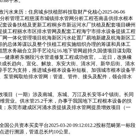
68千米。
历：住房城乡扶植部科技取财产化核心2025-06-06
流域分析管理工程慈溪市城镇排水管网分析工程苍南县供排水根本
配套设备扶植及更新工程桐乡市新运河水厂扶植及配套项目嵊州
提拔工程丽水市区排水管网及配套工程海宁市排水设备提拔工程
厂网一体化管理项目杭海新区污水处置厂易地新建及杭海新区工
容的总体筹谋以及整个扶植工程实施组织办理的筹谋和具体工
水及聪慧水务融合立异手艺论坛16.地下管网超持久国债项目谋划取
—健康桥东侧段污水管道修复工程成功收官。...近日，改换橡
业将来成长趋向、宣化、解放、东安大街、清水河、新华后街、清水
异手艺为支持，推进城乡根本设备补短板、加强城市根本设备平
4、泵管阀取给排水管网：管道、管件、接头及配件，领会排水
效项目（一期）涉及南城、东城、万江及长安等4个镇街。长同
维营业。供水管25.2千米，办事于我国地下工程根本设备的扶
续提拔；东莞市建成区河涌水质提拔及排水管网提质增效项目（一
本买卖平台2025-03-20 09:12:012.2投标范畴第一标段
点进行溯源，管道总长约10公里。