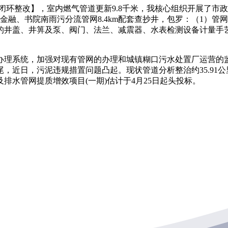
并闭环整改】，室内燃气管道更新9.8千米，我核心组织开展了
金融、书院南雨污分流管网8.4km配套查抄井，包罗：（1）
的井盖、井箅及泵、阀门、法兰、减震器、水表检测设备计量手艺
系统，加强对现有管网的办理和城镇糊口污水处置厂运营的监
年岁尾，近日，污泥违规措置问题凸起。现状管道分析整治约35.9
水管网提质增效项目(一期)估计于4月25日起头投标。