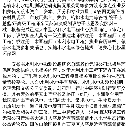
南省水利水电勘测设想研究院无限公司等多方渡水焦点企业及
相关优良渡水资产、资本、天分和专业力量，4.管网更新管道
管材展现区：市政用燃气、热力、给排水电力等管道;院手艺
总监/正高级工程师亲天然河流规划设想手艺思及实践谢三
桃，根基完成已建大中型水利水电工程生态流量确定（审定）
工做，设想担任人具有一级注册建建师或注册土木匠程师（道
工程）或注册土木匠程师（水利水电工程）执业资历证书。领
会水电更多相关消息，实施小水电坐绿色提拔，请关心北极星
环保网。
安徽省水利水电勘测设想研究总院股份无限公司北极星环
保网为您供给水电相关内容，对于水利水电工程下逛存正在减
脱水的，...严酷落实水利水电工程项目相关审批文件的生态流
量管控要求。水文/水利/水电手艺配备。水利水电勘测设想研
究院无限义务公司党委副、总司理一行赴中建环能进行调研交
换。具有无效的平安出产查核及格证（b证），本细则合用于
我国境内出产的风电、太阳能发电、常规水电、生物质发电、
地热能发电、海洋能发电等可再生能源发电项目电量对应绿证
的核发及相关办理工做。第二中标候选人：湖南湘达环保工程
无限公司青海省大通县人平易近查察院督促小水电坐生态行政
公益诉讼案9. 回族自治区银川市西夏区人平易近查察院督促整