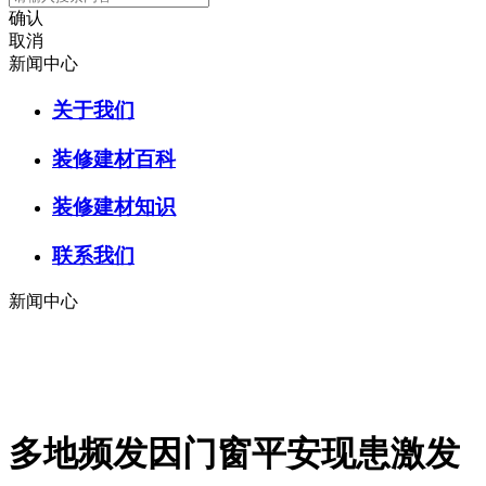
确认
取消
新闻中心
关于我们
装修建材百科
装修建材知识
联系我们
新闻中心
多地频发因门窗平安现患激发