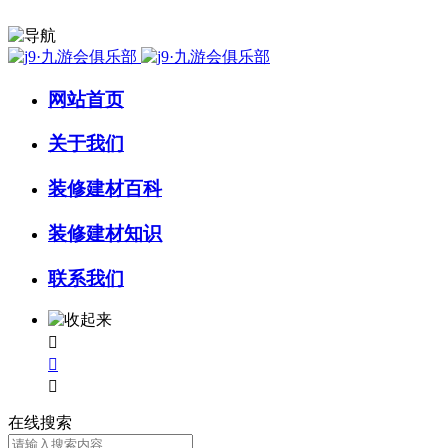
网站首页
关于我们
装修建材百科
装修建材知识
联系我们



在线搜索