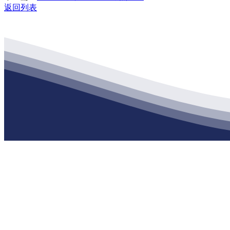
返回列表
公司经营范围包括：建材销售；干粉砂浆、水泥制品生产、销售；普
地 址：南通市滨海园区东晋村八组江苏j9·九游会俱乐部建材有限公