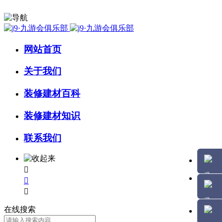
网站首页
关于我们
装修建材百科
装修建材知识
联系我们



在线搜索