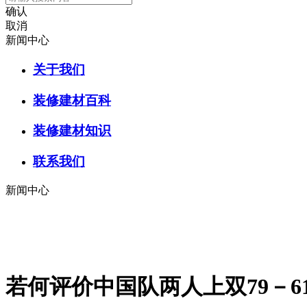
确认
取消
新闻中心
关于我们
装修建材百科
装修建材知识
联系我们
新闻中心
若何评价中国队两人上双79－6