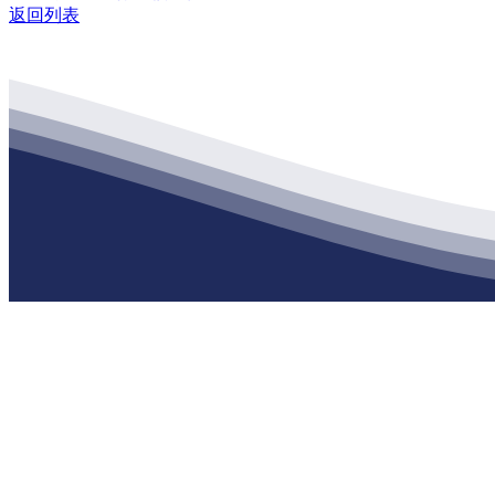
返回列表
公司经营范围包括：建材销售；干粉砂浆、水泥制品生产、销售；普
地 址：南通市滨海园区东晋村八组江苏j9·九游会俱乐部建材有限公