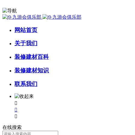
网站首页
关于我们
装修建材百科
装修建材知识
联系我们



在线搜索