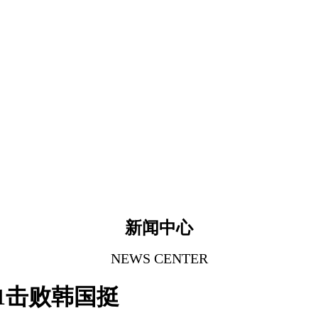
新闻中心
NEWS CENTER
1击败韩国挺