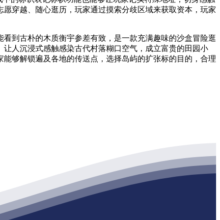
志愿穿越、随心逛历，玩家通过摸索分歧区域来获取资本，玩家
看到古朴的木质衡宇参差有致，是一款充满趣味的沙盒冒险逛
。让人沉浸式感触感染古代村落糊口空气，成立富贵的田园小
家能够解锁遍及各地的传送点，选择岛屿的扩张标的目的，合理