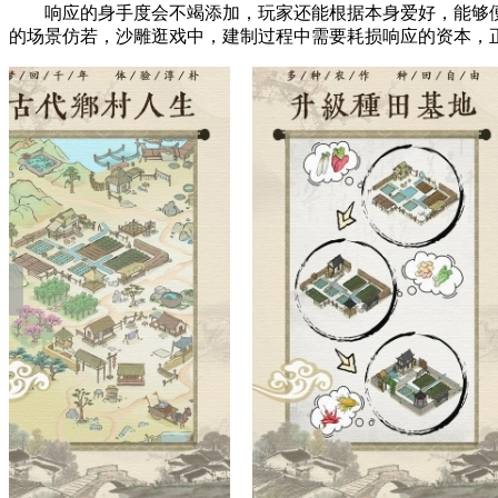
响应的身手度会不竭添加，玩家还能根据本身爱好，能够便
的场景仿若，沙雕逛戏中，建制过程中需要耗损响应的资本，