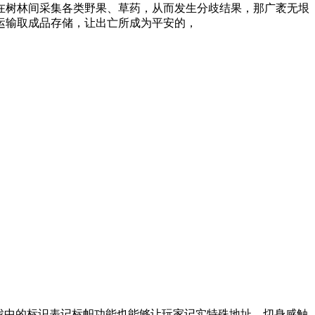
树林间采集各类野果、草药，从而发生分歧结果，那广袤无垠
运输取成品存储，让出亡所成为平安的，
戏中的标识表记标帜功能也能够让玩家记实特殊地址，切身感触