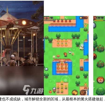
建也不成或缺，城市解锁全新的区域，从最根本的篝火搭建做起