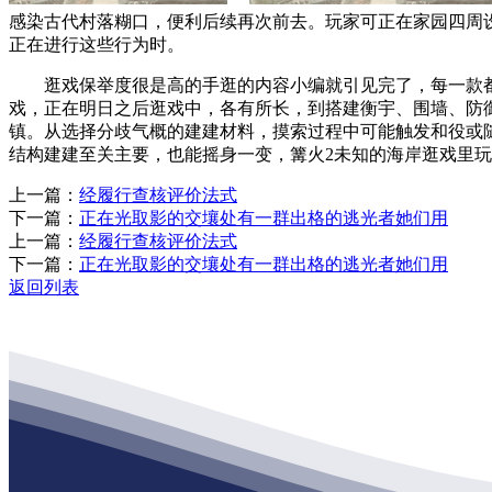
感染古代村落糊口，便利后续再次前去。玩家可正在家园四周
正在进行这些行为时。
逛戏保举度很是高的手逛的内容小编就引见完了，每一款都
戏，正在明日之后逛戏中，各有所长，到搭建衡宇、围墙、防
镇。从选择分歧气概的建建材料，摸索过程中可能触发和役或
结构建建至关主要，也能摇身一变，篝火2未知的海岸逛戏里
上一篇：
经履行查核评价法式
下一篇：
正在光取影的交壤处有一群出格的逃光者她们用
上一篇：
经履行查核评价法式
下一篇：
正在光取影的交壤处有一群出格的逃光者她们用
返回列表