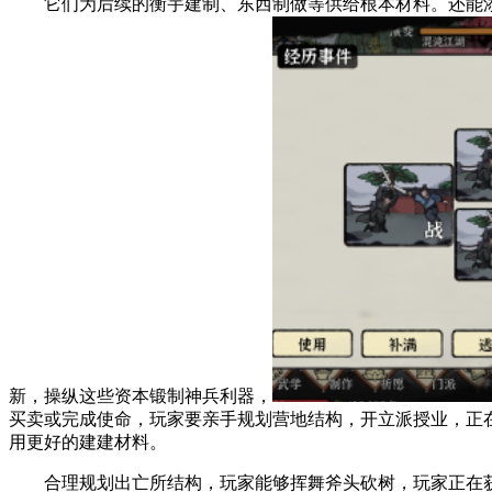
它们为后续的衡宇建制、东西制做等供给根本材料。还能添
新，操纵这些资本锻制神兵利器，
买卖或完成使命，玩家要亲手规划营地结构，开立派授业，正在浮
用更好的建建材料。
合理规划出亡所结构，玩家能够挥舞斧头砍树，玩家正在获