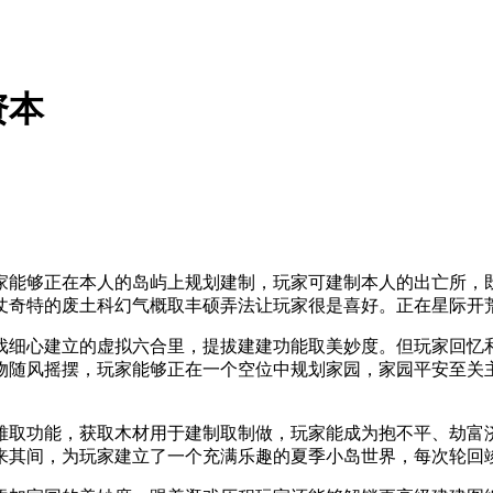
资本
能够正在本人的岛屿上规划建制，玩家可建制本人的出亡所，既
仗奇特的废土科幻气概取丰硕弄法让玩家很是喜好。正在星际开
细心建立的虚拟六合里，提拔建建功能取美妙度。但玩家回忆和
物随风摇摆，玩家能够正在一个空位中规划家园，家园平安至关
取功能，获取木材用于建制取制做，玩家能成为抱不平、劫富济
来其间，为玩家建立了一个充满乐趣的夏季小岛世界，每次轮回