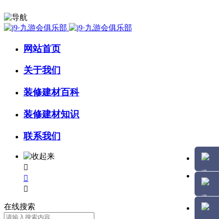
网站首页
关于我们
装修建材百科
装修建材知识
联系我们



在线搜索