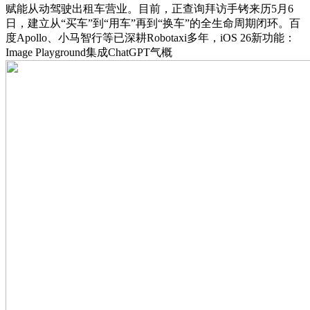
赋能从动驾驶出租车营业。目前，正查询拜访手铐来历5月6
日，建立从“买车”到“用车”再到“换车”的全生命周期闭环。百
度Apollo、小马智行等已深耕Robotaxi多年，iOS 26新功能：
Image Playground集成ChatGPT气概