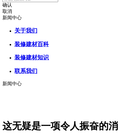
确认
取消
新闻中心
关于我们
装修建材百科
装修建材知识
联系我们
新闻中心
这无疑是一项令人振奋的消