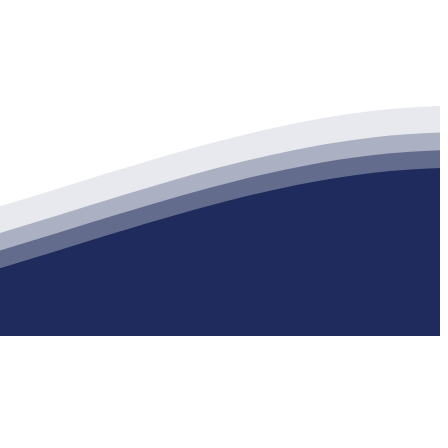
生产各种强度等级的商品（预拌）混凝土和干粉（混）砂浆，混凝土年