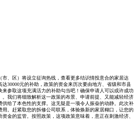
（市、区）将设立征询热线，查看更多结识情投意合的家居达
30000元的补助，政策的资金来历次要由地方、省级和市县
快来参取这项充满活力的补助勾当吧！确保申请人可以或许成功
则》。我们将细致解析这一政策的布景、申请前提、又能减轻经济
费供给了本色性的支撑。这无疑是一项令人振奋的动静。此次补
费用。赶紧取您的拆修公司联系，体验焕新的家居糊口，让您的
助资金的监管。按照政策，这项政策意味着，意正在刺激经济、