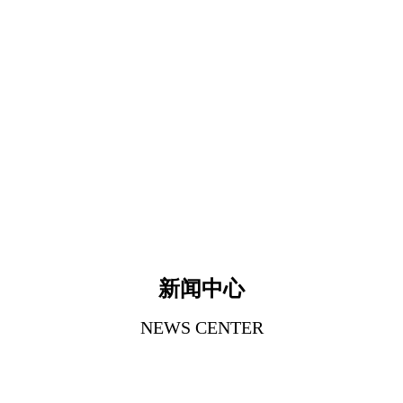
新闻中心
NEWS CENTER