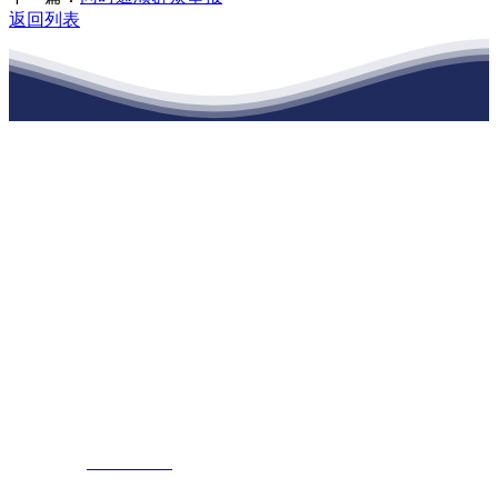
返回列表
江苏j9·九游会俱乐部建材有限公司
公司经营范围包括：建材销售；干粉砂浆、水泥制品生产、销售；普
通货物仓储；道路普通货物运输；建筑劳务分包（凭资质证书经
营）。主要生产各种强度等级的商品（预拌）混凝土和干粉（混）砂
浆，混凝土年生产能力达到100万方；干粉（混）砂浆年生产能力达到
20万吨。
地 址：南通市滨海园区东晋村八组江苏j9·九游会俱乐部建材有限
公司
客服热线：
17712222822
张经理