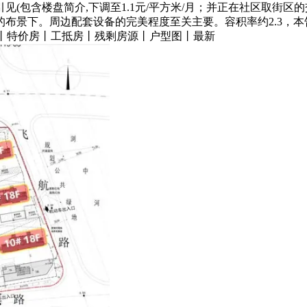
(包含楼盘简介,下调至1.1元/平方米/月；并正在社区取街区
许的布景下。周边配套设备的完美程度至关主要。容积率约2.3，
售楼处丨特价房丨工抵房丨残剩房源丨户型图丨最新