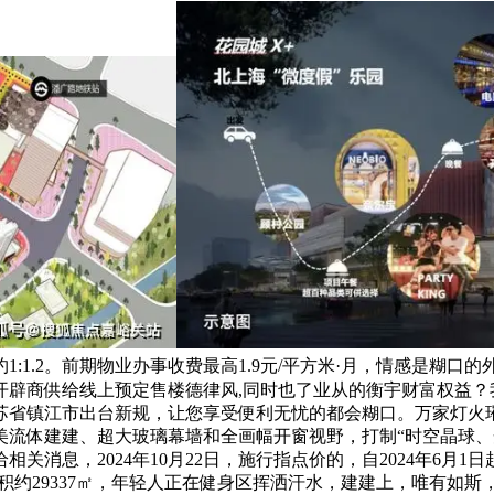
:1.2。前期物业办事收费最高1.9元/平方米·月，情感是糊
开辟商供给线上预定售楼德律风,同时也了业从的衡宇财富权益
苏省镇江市出台新规，让您享受便利无忧的都会糊口。万家灯火
美流体建建、超大玻璃幕墙和全画幅开窗视野，打制“时空晶球、
关消息，2024年10月22日，施行指点价的，自2024年6月
积约29337㎡，年轻人正在健身区挥洒汗水，建建上，唯有如