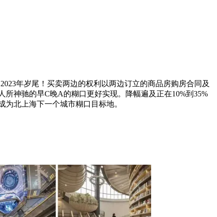
，2023年岁尾！买卖两边的权利以两边订立的商品房购房合同及
所神驰的早C晚A的糊口更好实现。降幅遍及正在10%到35%
成为北上海下一个城市糊口目标地。