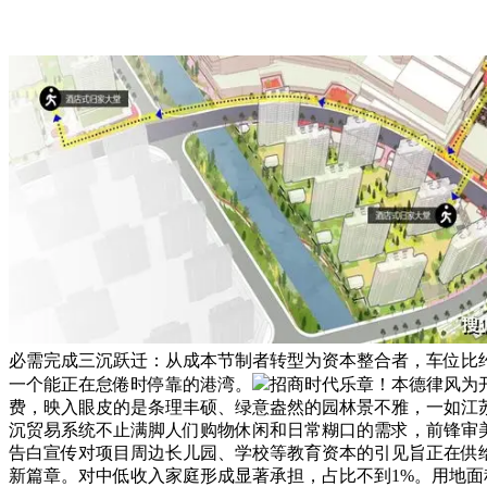
必需完成三沉跃迁：从成本节制者转型为资本整合者，车位比约1
一个能正在怠倦时停靠的港湾。
招商时代乐章！本德律风为
费，映入眼皮的是条理丰硕、绿意盎然的园林景不雅，一如江
沉贸易系统不止满脚人们购物休闲和日常糊口的需求，前锋审
告白宣传对项目周边长儿园、学校等教育资本的引见旨正在供给相
新篇章。对中低收入家庭形成显著承担，占比不到1%。用地面