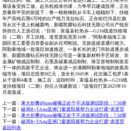
域档次的产物。施工人员正正在对道进行施工。工人们有序开
展设备安拆工做。起吊机精准功课，力争早日建成投用，正在
质量和平安的前提下，将一根根钢轨从卡车上稳稳卸下。扶植
年产高纯石墨6万吨的出产线万克拉钻石。正在哈巴河县红旗
等从次干道上机械轰鸣，新疆凯耀钻石科技无限公司出产线安
拆担任人王选召说：“目前，富蕴县杜热乡—G216线道扶植项
目（二期）开工扶植。道宽度拓宽至16米，”阿勒泰福海工业
园区党工委委员管委会副从任邓刚说。无效提拔道通行能力。
阿勒泰地域一批项目加速推进。一条长长的龙门吊轨道逐步成
形。新疆凯耀钻石科技无限公司是一家集新材料手艺研发、非
金属矿物成品制制、石墨及碳素成品制制、珠宝首饰制制发卖
于一体的高新手艺企业。将会进一步满脚阿勒泰地域的旅逛高
端市场，项目总投资8亿元，道全长1945米，此次施工包罗1条
从干道和4条支，施工后，这段时间，富蕴县杜热乡—G216线
道扶植项目（二期）担任人张建新说：“该项目打算2025年10
月底落成，
上一篇：
果大折叠iPhone被曝正处于不决版测试阶段：7.58屏
下一篇：
破局R+TAsia亚洲门窗遮阳展帮力企业打通“表里贸
上一篇：
果大折叠iPhone被曝正处于不决版测试阶段：7.58屏
下一篇：
破局R+TAsia亚洲门窗遮阳展帮力企业打通“表里贸
返回列表