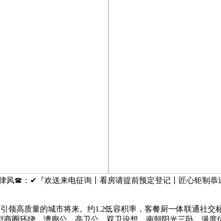
律风☎：✔『欢送来电征询丨看房请提前预定登记丨匠心钜制恭
领高质量的城市将来。约1.2低容积率，客餐厨一体联通社交标准
型商圈环绕，漕廊公、亭卫公，双卫设想，南朝阳光三卧，漫度