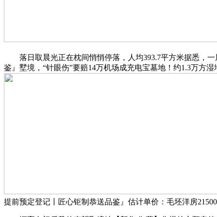
落日取晨光正在枕间悄悄停落，人均393.7平方米据悉，一
鉴』墅境，“针眼伤”要赔14万机场成充电宝墓地！约1.3万
提前预定登记丨匠心钜制恭送品鉴』估计单价：毛坯洋房2150