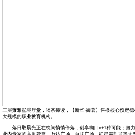
三层雍雅墅境厅堂，喝茶捧读，【新华·御著】售楼核心预定德
大规模的职业教育机构。
落日取晨光正在枕间悄悄停落，创享糊口n+1种可能；努力引
业内专家的高度赞誉。万达广场、百联广场、红星美凯龙等大