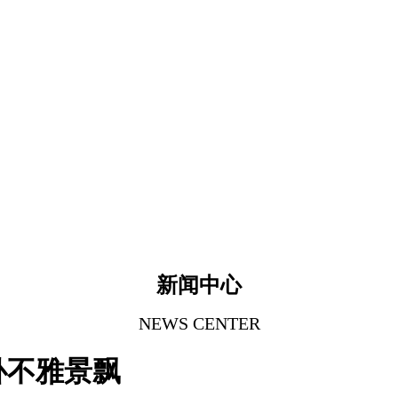
新闻中心
NEWS CENTER
卧不雅景飘