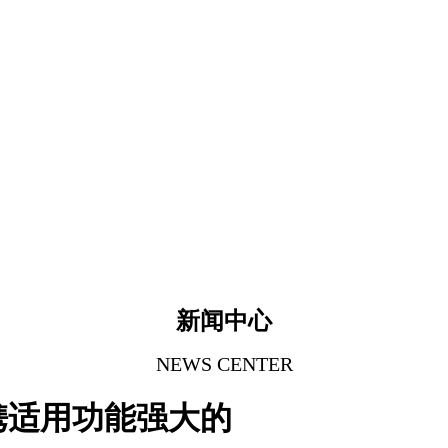
新闻中心
NEWS CENTER
携适用功能强大的