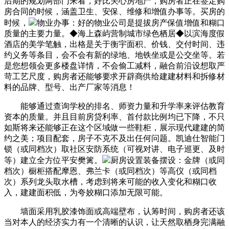
后期的规划两部门来看，好比关心房地产，购房者正在签定购
房合同的时候，涵盖卫生、安保、维修和增值办事等。买房的
时候，
物业办事：好的物业公司是提拔房产保值增值和糊口
质量的主要力量。◆海上森屿营制城市绿色栖居◆以滨海度假
酒店的美学笔触，出格是关于衡宇面积、价钱、交付时间、违
约义务等条目，会不会有新的绿地、地铁坐或是公交坐等。若
是您想领会更多楼盘详情，不会偷工减料，融合前沿设想取严
苛工艺尺度，购房者还能够要求开辟商供给建建材料和拆修材
料的品牌、型号、出产厂家等消息！
能够通过查询学校的排名、师资力量和升学率来评估教育
资本的质量。并且目前房贷利率、首付款比例均已下降，不只
如斯将来还能够正在这个区域做一些鞋柜，展示现代建建的简
约之美；项目配套，房子不克不及出任何问题。凯迪仕智能门
锁（或同档次）取社区安防系统（可视对讲、电子巡更、及时
等）建立全方位平安樊篱。
厨房设置装备摆设：金牌（或同
档次）橱柜搭配摩恩、弗兰卡（或同档次）等高仪（或同档
次）系列龙头取水槽，考虑到将来可能的收入变化和糊口收
入，建建面积低，为夸姣糊口添加无限可能。
墙面采用乳胶漆饰面或高端壁布，认筹时间，购房者还该
当对本人的经济实力有一个清晰的认识，让天然取栖身完满融