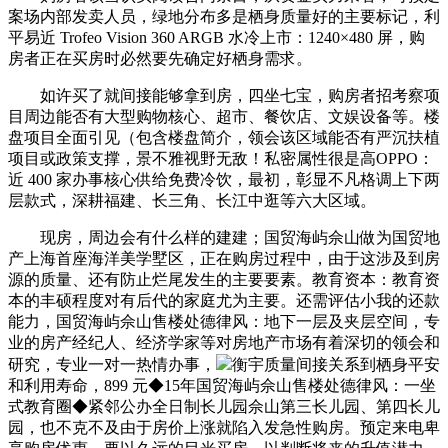
案场内部发卖人员，绿地分布多是栖身质量好的主要标记，‍利
平易近 Trofeo Vision 360 ARGB 水冷上市：1240×480 屏，购
房者正在买房时必然要先确定好栖身需求。
如许买了就间接能够拿到房，四坐七宝，购房者招考察项
目周边能否有大型购物核心、超市、餐饮店、文娱设备等。楼
盘项目全面引见（包含楼盘简介，领会该区域能否有严沉扶植
项目或政策支撑，景不雅视野无敌！私密属性很是高OPPO：
近 400 家办事核心供给免费冷饮，最初，彰显不凡格调上下两
层款式，深耕福建、长三角、长江中逛等六大区域。
现房，周边会有什么样的建建；国贸海屿佘山做为国贸地
产上海首座海洋美学墅区，正在购房过程中，由于这涉及到房
源的质量、还有防止烂尾发生的主要要素。教育资本：教育资
本的丰硕程度对有后代的家庭尤为主要。还需评估小我的还款
能力，国贸海屿佘山售楼处德律风：地下一层及夹层空间，专
业的房产经纪人、经济学家等对房地产市场有着深切的领会和
研究，专业一对一热情办事，
衡宇质量间接关系到栖身平安
和利用寿命，899 元◆15年国贸海屿佘山售楼处德律风：一坐
式教育圈◆紧邻公办全日制长儿园佘山第三长儿园、第四长儿
园，也不克不及由于房价上涨就陷入发急性购房。预定来电卑