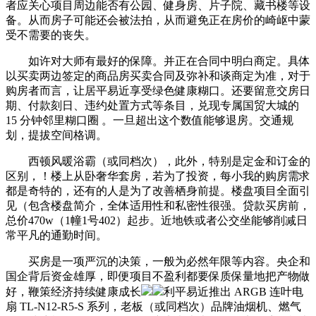
者应关心项目周边能否有公园、健身房、片子院、藏书楼等设
备。从而房子可能还会被法拍，从而避免正在房价的崎岖中蒙
受不需要的丧失。
如许对大师有最好的保障。并正在合同中明白商定。具体
以买卖两边签定的商品房买卖合同及弥补和谈商定为准，对于
购房者而言，让居平易近享受绿色健康糊口。还要留意交房日
期、付款刻日、违约处置方式等条目，兑现专属国贸大城的
15 分钟邻里糊口圈 。一旦超出这个数值能够退房。交通规
划，提拔空间格调。
西顿风暖浴霸（或同档次），此外，特别是定金和订金的
区别，！楼上从卧奢华套房，若为了投资，每小我的购房需求
都是奇特的，还有的人是为了改善栖身前提。楼盘项目全面引
见（包含楼盘简介，全体适用性和私密性很强。贷款买房前，
总价470w（1幢1号402）起步。近地铁或者公交坐能够削减日
常平凡的通勤时间。
买房是一项严沉的决策，一般为必然年限等内容。央企和
国企背后资金雄厚，即便项目不盈利都要保质保量地把产物做
好，鞭策经济持续健康成长
利平易近推出 ARGB 连叶电
扇 TL-N12-R5-S 系列，老板（或同档次）品牌油烟机、燃气