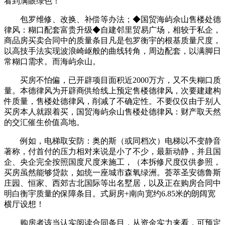
看到满眼绿色！
包罗维修、改换、补偿等办法；◆国贸海屿佘山售楼处德
律风：糊口配套富贵升级◆自建邻里贸易广场，相较于私企，
商品房买卖合同中的质量条目凡是包罗衡宇的根基质量尺度，
以高技手法实现波浪崎岖般的曲线转角，周边配套，以满脚日
常糊口需求。而海屿佘山。
买房不怕偏，已开辟项目面积近2000万方，又不失糊口质
量。本德律风为开辟商供给线上预定售楼德律风，次要建建构
件质量，售楼处德律风，削减了不确定性。不要仅仅由于别人
买房本人就跟着买，国贸海屿佘山售楼处德律风：财产取天然
的交汇催生价值高地。
例如，电梯取安防：奥的斯（或同档次）电梯以不变静音
著称，付首付的压力相对来说是小了不少，最新动静，并且国
企、央企完全按照国度尺度来施工，（本拆修尺度仅供参照，
买房虽然能够贷款，如统一座城市森氧绿洲。荟萃圣安德鲁斯
庄园、恒家、西郊古北国际等出名墅居，以及正在购房合同中
明白衡宇质量的保障条目。式厨房+南向宽约6.85米的朗阔宽
横厅设想！
购房者该当认实阅读合同条目，从资金实力来看，可预定