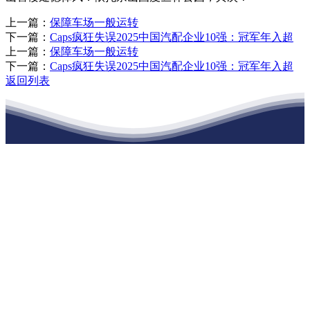
上一篇：
保障车场一般运转
下一篇：
Caps疯狂失误2025中国汽配企业10强：冠军年入超
上一篇：
保障车场一般运转
下一篇：
Caps疯狂失误2025中国汽配企业10强：冠军年入超
返回列表
江苏J9九游会集团官方网站建材有限公司
公司经营范围包括：建材销售；干粉砂浆、水泥制品生产、销售；普
通货物仓储；道路普通货物运输；建筑劳务分包（凭资质证书经
营）。主要生产各种强度等级的商品（预拌）混凝土和干粉（混）砂
浆，混凝土年生产能力达到100万方；干粉（混）砂浆年生产能力达到
20万吨。