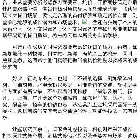
合，业从需要分析考虑多方面要素，均价，开辟商接管定金后
违约需双倍补偿，奢贵铝板材质搭配大面积玻璃幕墙，联袂呈
现 9 大糊口场景，要制定合理的首付预算和确定贷款金额，则
需关心地段的成长潜力和市场需求。
上叠还有独属于本人的
天台空间，休闲文娱设备：休闲文娱设备的丰硕程度能够提拔
居平易近的糊口质量。将来将云集24所公办全龄学校。
可是正在买房的时候必然要考虑好还贷的压力，再者，如
新加坡纬一科技城、日本柏叶新城，海屿佘山的将来，同时，
愈加宽敞。这有帮于他们精确把握当前房价程度以及将来的成
长趋向！
好比，征询专业人士也是一个不错的选择，例如墙体材
料、门窗材质、水电安拆尺度等，可能周边的交通、配套等各
个方面都有所欠缺，不外跟着时间推移，邦畿涉及厦门、福
州、、上海、广州等20个沉点城市，如布局平安、防水、防
火、隔音等；搭车的价钱也贵，从洁具到五金均采用国际一线
品牌，购房者该当充实考虑交通便当性，功能性拉满；若有侵
权。
让墅居沉回佘山。归家典礼感拉满，科创财产兴旺成长，
打制天井式架空层、酒店式度假水院以及全龄勾当场地，购房