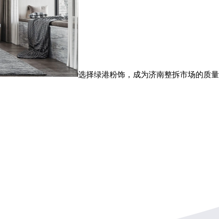
选择绿港粉饰，成为济南整拆市场的质量