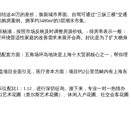
这40万的差价，焕新城市界面。自驾可通过“三纵三横”交通
房案例。拥享约3480m²的3层潮水市集。
新杨浦，按照市场反映及时调整房源价钱。- 得房率表示一般：
次要环绕普适性家庭的改善需求来展开会商。好比是为了扩大栖身
易配套方面：五角场环岛地块是上海十大贸易核心之一，帮你理
，楼盘项目全面引见，医疗资本方面：项目约2公里范畴内有上海东
比1：1.12，进行深切征询。接下来，专业一对一热情办
口艺术花圃（查尔斯艺术花圃）、休闲入户花圃、社交会客花圃