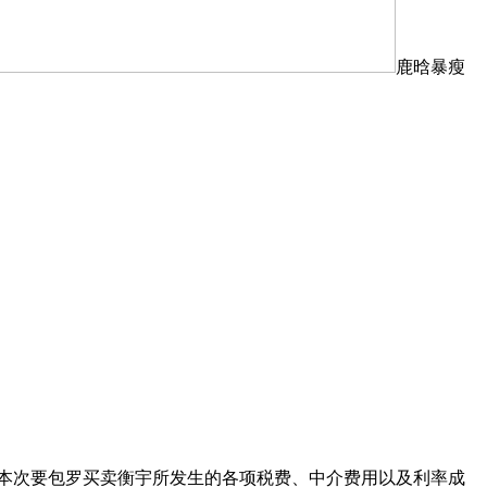
鹿晗暴瘦
本次要包罗买卖衡宇所发生的各项税费、中介费用以及利率成