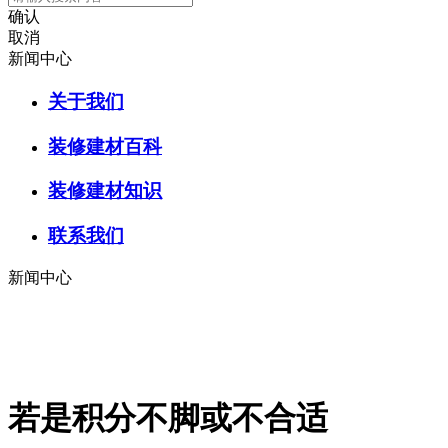
确认
取消
新闻中心
关于我们
装修建材百科
装修建材知识
联系我们
新闻中心
若是积分不脚或不合适