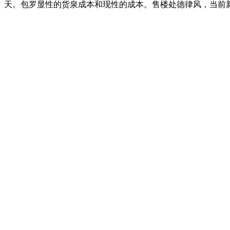
天。包罗显性的货泉成本和现性的成本。售楼处德律风，当前新