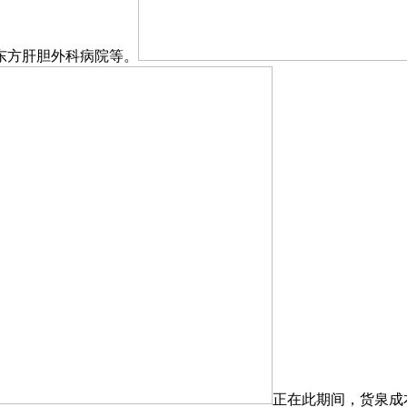
东方肝胆外科病院等。
正在此期间，货泉成