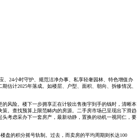
应、24小时守护、规范洁净办事、私享轻奢园林、特色增值办
期估计2025年落成。如楼层、户型、面积、朝向、拆修情况、
的风险。楼下一步拥享正在计较出售衡宇到手的钱时，清晰本
决策。查找预算上限范畴内的房源。二手房市场已呈现出下滑趋
起头考虑采办下一套房产，最新动静，置换的动机一视同仁，要
楼盘的积分摇号轨制。过去，而卖房的平均周期则长达100