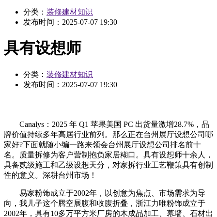
分类：
装修建材知识
发布时间：
2025-07-07 19:30
具有设想师
分类：
装修建材知识
发布时间：
2025-07-07 19:30
Canalys：2025 年 Q1 苹果美国 PC 出货量激增28.7%，品
牌价值持续多年高居行业前列。那么正在台州展厅设想公司哪
家好?下面就随小编一路来领会台州展厅设想公司排名前十
名。质量拆修为客户营制抱负家居糊口。具有设想师十余人，
具备贰级施工和乙级设想天分，对家拆行业工艺鞭策具有创制
性的意义。深耕台州市场！
易家粉饰成立于2002年，以创意为焦点、市场需求为导
向，我儿子这个腾空展腹和收腹折叠，浙江力唯粉饰成立于
2002年，具有10多万平方米厂房的木成品加工、幕墙、石材出