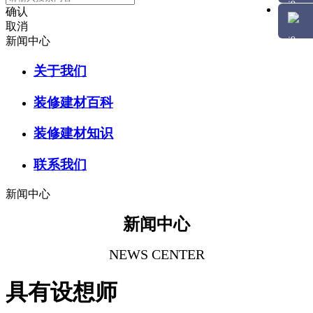
确认
取消
新闻中心
关于我们
装修建材百科
装修建材知识
联系我们
新闻中心
新闻中心
NEWS CENTER
具有设想师