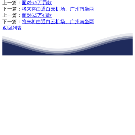
上一篇：
面对6.5万罚款
下一篇：
将来将曲通白云机场、广州南坐两
上一篇：
面对6.5万罚款
下一篇：
将来将曲通白云机场、广州南坐两
返回列表
江苏j9·九游会俱乐部建材有限公司
公司经营范围包括：建材销售；干粉砂浆、水泥制品生产、销售；普
通货物仓储；道路普通货物运输；建筑劳务分包（凭资质证书经
营）。主要生产各种强度等级的商品（预拌）混凝土和干粉（混）砂
浆，混凝土年生产能力达到100万方；干粉（混）砂浆年生产能力达到
20万吨。
地 址：南通市滨海园区东晋村八组江苏j9·九游会俱乐部建材有限