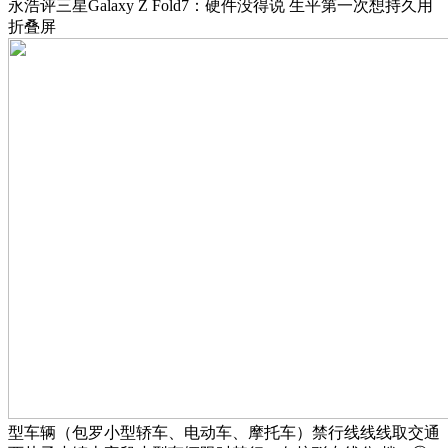
永浩评三星Galaxy Z Fold7：硬件没得说 生平第一次想持久用
折叠屏
型车辆（包罗小型轿车、电动车、摩托车）禁行线线线取交通