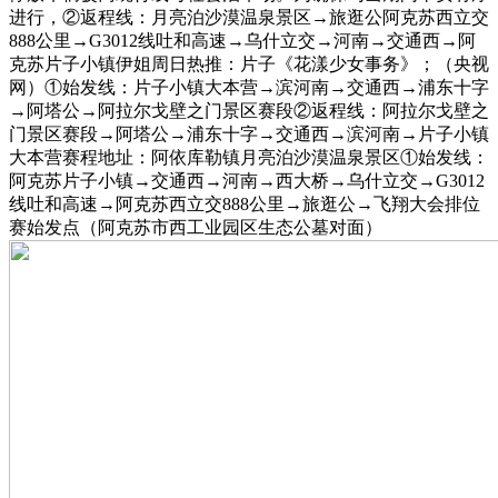
进行，②返程线：月亮泊沙漠温泉景区→旅逛公阿克苏西立交
888公里→G3012线吐和高速→乌什立交→河南→交通西→阿
克苏片子小镇伊姐周日热推：片子《花漾少女事务》；（央视
网）①始发线：片子小镇大本营→滨河南→交通西→浦东十字
→阿塔公→阿拉尔戈壁之门景区赛段②返程线：阿拉尔戈壁之
门景区赛段→阿塔公→浦东十字→交通西→滨河南→片子小镇
大本营赛程地址：阿依库勒镇月亮泊沙漠温泉景区①始发线：
阿克苏片子小镇→交通西→河南→西大桥→乌什立交→G3012
线吐和高速→阿克苏西立交888公里→旅逛公→飞翔大会排位
赛始发点（阿克苏市西工业园区生态公墓对面）