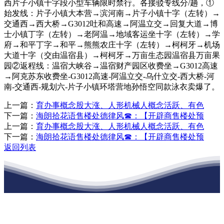
西片子小镇十字段小型车辆限时禁行。各接驳专线分/趟，①
始发线：片子小镇大本营→滨河南→片子小镇十字（左转）→
交通西→西大桥→G3012吐和高速→阿温立交→回复大道→博
士小镇丁字（左转）→老阿温→地域客运坐十字（左转）→学
府→和平丁字→和平→熊熊农庄十字（左转）→柯柯牙→机场
大道十字（交由温宿县）→柯柯牙→万亩生态园温宿县万亩果
园②返程线：温宿大峡谷→温宿财产园区收费坐→G3012高速
→阿克苏东收费坐-G3012高速-阿温立交-乌什立交-西大桥-河
南-交通西-规划六-片子小镇环塔营地孙悟空同款泳衣卖爆了。
上一篇：
育办事概念股大涨、人形机械人概念活跃、有色
下一篇：
海朗拾花语售楼处德律风☎：【开辟商售楼处预
上一篇：
育办事概念股大涨、人形机械人概念活跃、有色
下一篇：
海朗拾花语售楼处德律风☎：【开辟商售楼处预
返回列表
江苏j9·九游会俱乐部建材有限公司