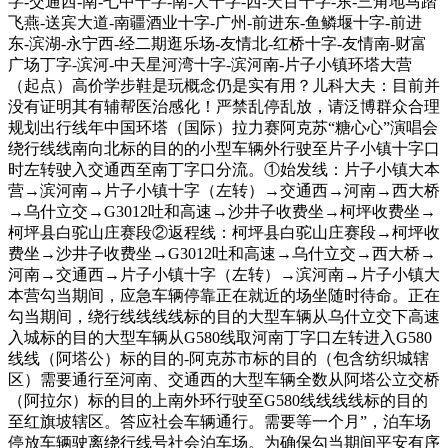
字-交通西-南-七中十字-南-大十字-西-天百十字-东-三角地马踏
飞燕-送宾大道-南疆酒业十字-广州-前进东-鱼鳞堰十字-前进
东-滨湖-永宁西-经二期逛乐场-友情北-红桥十字-友情南-财富
广场丁字-滨河-中天星河湾十字-滨河南-片子小镇环塔大营
（起点）高价学步鞋是玩概念仍是实有用？儿科大夫：目前并
没有证明其有辅帮医治感化！严禁乱停乱放，请泛博群众合理
规划出行线年中国环塔（国际）拉力赛阿克苏“糖心心”演唱会
绕行线线南向北标的目的的小型车辆外行驶至片子小镇十字口
时左转驶入交通西至南丁字口分流。①始发线：片子小镇大本
营→滨河南→片子小镇十字（左转）→交通西→河南→西大桥
→乌什立交→G3012吐和高速→沙井子收费坐→柯坪收费坐→
柯坪县白驼山庄赛段②返程线：柯坪县白驼山庄赛段→柯坪收
费坐→沙井子收费坐→G3012吐和高速→乌什立交→西大桥→
河南→交通西→片子小镇十字（左转）→滨河南→片子小镇大
本营勾当期间，应急车辆停靠正在就近的场坐随时待命。正在
勾当期间，绕行线线线线标的目的大型车辆从乌什立交下高速
入城标的目的大型车辆从G580线取河南丁字口左转进入G580
线线（阿塔公）标的目的-阿克苏市标的目的（包含纺织城辖
区）需要通行至河南、交通西的大型车辆全数从阿塔公立交桥
（阿拉尔）标的目的上南外环行驶至G580线线线线标的目的
至红旗坡辖区。答应社会车辆通行。需要等一个月”，泊车场
停放车辆驶离绕行线号社会泊车场。为确保勾当期间平安有序