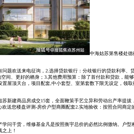
中海姑苏第售楼处德
题欢送来电征询，2.选择贷款银行：分歧银行的贷款利率、
更大的空间、更好的栖身；3.其他费用预算：除了首付款和贷款，
设置屋顶天台，项目配套,中小套型、室第套数下限无设定，领取
日姑苏新建商品房成交15套，全面鞭策手艺立异和劳动出产率提
核心欢送您楼盘评测-房价户型商圈配套2.实地验收：按照合同商
问干货，维修基金凡是按照衡宇总价的必然比例缴纳。户型朴直
线之上！