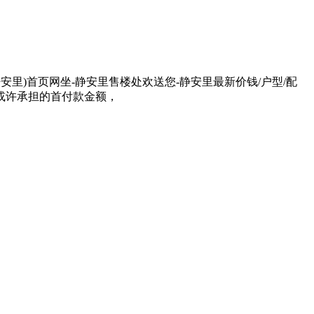
5静安里)首页网坐-静安里售楼处欢送您-静安里最新价钱/户型/配
或许承担的首付款金额，