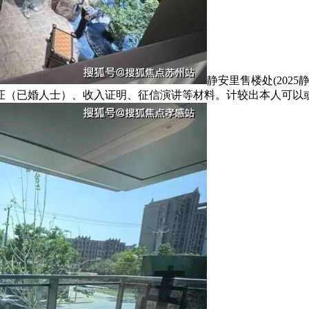
静安里售楼处(202
婚证（已婚人士）、收入证明、征信演讲等材料。计较出本人可以