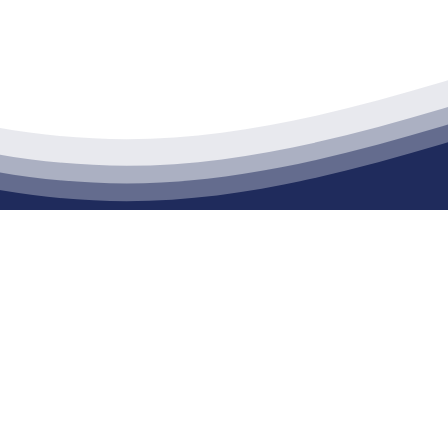
江苏j9·九游会俱乐部建材有限公司
通货物仓储；道路普通货物运输；建筑劳务分包（凭资质证书经营）。主要
生产能力达到100万方；干粉（混）砂浆年生产能力达到20万吨。
司