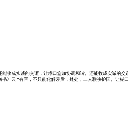
收成实诚的交谊，让糊口愈加协调和谐。还能收成实诚的交谊
书》云 “有容，不只能化解矛盾，处处，二人联袂护国。让糊