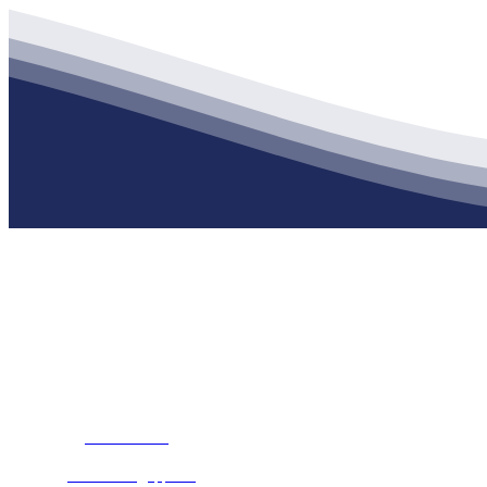
公司经营范围包括：建材销售；干粉砂浆、水泥制品生产、销售；普
地 址：南通市滨海园区东晋村八组江苏j9·九游会俱乐部建材有限公
客服热线：
17712222822
张经理
邮 箱：
445721731@qq.com