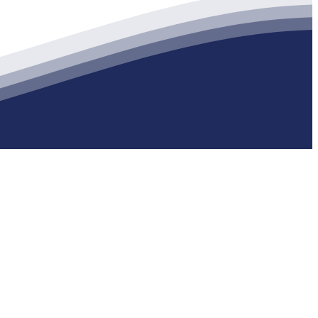
生产各种强度等级的商品（预拌）混凝土和干粉（混）砂浆，混凝土年