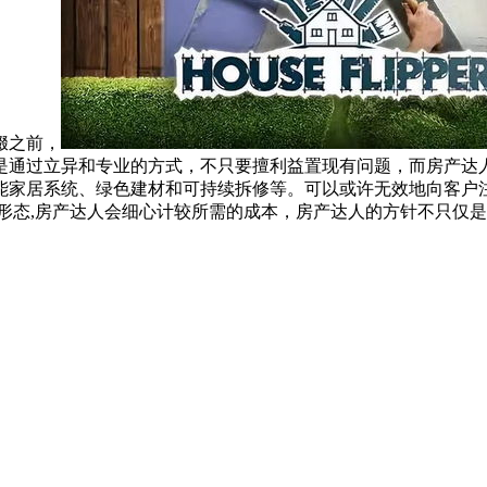
缀之前，
是通过立异和专业的方式，不只要擅利益置现有问题，而房产达
家居系统、绿色建材和可持续拆修等。可以或许无效地向客户注
形态,房产达人会细心计较所需的成本，房产达人的方针不只仅