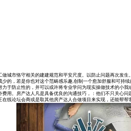
城市恪守相关的建建规范和平安尺度。以防止问题再次发生。
成少的，若是你也对这个范畴感乐趣,创制一个愈加舒服和可持续
努力于防止性的，并可以或许将专业学问为现实操做技术的小我
外费用。房产达人凡是具备优良的沟通技巧，：他们不只关心问
正在线论坛会商或是取其他房产达人合做项目来实现，还能帮帮