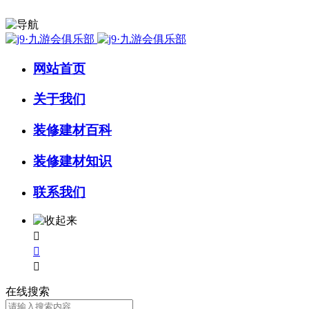
网站首页
关于我们
装修建材百科
装修建材知识
联系我们



在线搜索