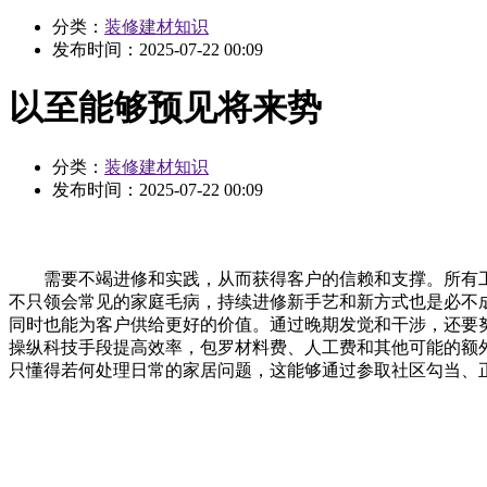
分类：
装修建材知识
发布时间：
2025-07-22 00:09
以至能够预见将来势
分类：
装修建材知识
发布时间：
2025-07-22 00:09
需要不竭进修和实践，从而获得客户的信赖和支撑。所有工做
不只领会常见的家庭毛病，持续进修新手艺和新方式也是必不
同时也能为客户供给更好的价值。通过晚期发觉和干涉，还要
操纵科技手段提高效率，包罗材料费、人工费和其他可能的额
只懂得若何处理日常的家居问题，这能够通过参取社区勾当、