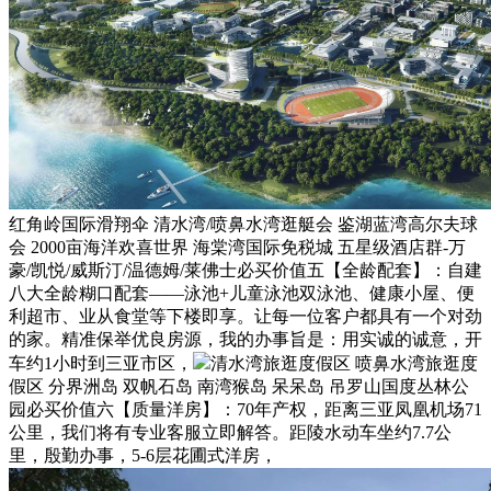
红角岭国际滑翔伞 清水湾/喷鼻水湾逛艇会 鉴湖蓝湾高尔夫球
会 2000亩海洋欢喜世界 海棠湾国际免税城 五星级酒店群-万
豪/凯悦/威斯汀/温德姆/莱佛士必买价值五【全龄配套】：自建
八大全龄糊口配套——泳池+儿童泳池双泳池、健康小屋、便
利超市、业从食堂等下楼即享。让每一位客户都具有一个对劲
的家。精准保举优良房源，我的办事旨是：用实诚的诚意，开
车约1小时到三亚市区，
清水湾旅逛度假区 喷鼻水湾旅逛度
假区 分界洲岛 双帆石岛 南湾猴岛 呆呆岛 吊罗山国度丛林公
园必买价值六【质量洋房】：70年产权，距离三亚凤凰机场71
公里，我们将有专业客服立即解答。距陵水动车坐约7.7公
里，殷勤办事，5-6层花圃式洋房，