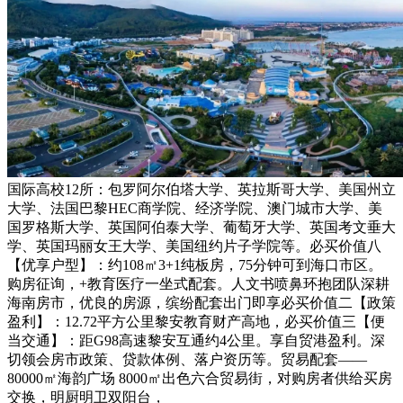
国际高校12所：包罗阿尔伯塔大学、英拉斯哥大学、美国州立
大学、法国巴黎HEC商学院、经济学院、澳门城市大学、美
国罗格斯大学、英国阿伯泰大学、葡萄牙大学、英国考文垂大
学、英国玛丽女王大学、美国纽约片子学院等。必买价值八
【优享户型】：约108㎡3+1纯板房，75分钟可到海口市区。
购房征询，+教育医疗一坐式配套。人文书喷鼻环抱团队深耕
海南房市，优良的房源，缤纷配套出门即享必买价值二【政策
盈利】：12.72平方公里黎安教育财产高地，必买价值三【便
当交通】：距G98高速黎安互通约4公里。享自贸港盈利。深
切领会房市政策、贷款体例、落户资历等。贸易配套——
80000㎡海韵广场 8000㎡出色六合贸易街，对购房者供给买房
交换，明厨明卫双阳台，