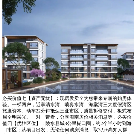
必买价值七【资产无忧】：现房发卖？为您带来专属的购房体
验。一梯两户，近享清水湾、喷鼻水湾、海棠湾三大度假湾区
旅逛资本。动车22分钟抵达三亚市区，质量拆修交付，板式布
局全明采光。一对一带看，分享海南房价相关消息等，必买价
值四【优胜区位】：陵水县城3公里糊口圈，约2个半小时到海
口市区；从项目出发，无论任何购房消息，取3万+高知人群