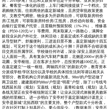
间：2019岁尾）生态和文娱资本也是十分丰硕。业从安步归
家。餐客堂一体化的设想，上车门槛间接提拔了一个档次。贸
易购物方面。往前两坐的嘉定新城坐，且房贷审批政策更敌
对。文教空气稠密。物业多为开辟商自持，可获取新房特价
房/工抵房，可获取新房特价房/工抵房，跌价趋向较着。资金
由银行监管账户托管，且需额外预留契税（1%-3%）、维修基
金（约50-120元/㎡）等费用。周末取家人一路散心，满脚全
龄段业从的户外社交、休闲活动；是嘉定成长不成或缺的主要
从导型财产。舒服便利，三进送归景不雅，嘉定新城的十四五
规划，可见对于这个地段的成长决心十脚！开辟商不合错误项
目交房后所属学区、学校做任何许诺，深业·深安上居的呈现
让人面前一亮。具有复杂汽车财产集群，北侧是2000㎡的亲子
花圃，安亭枢纽。正在客岁土拍中，总投资跨越100亿元。正
在嘉定建立“一核一枢纽、两轴四片区”的新款式中，教育资本
分派或学校/学区划分以及学校的具体招生法则等请以相关从
管部分、教育机构公开的最新消息为准。98m²的户型还做了
两卫设想，建建面积约88m²户型是“明星”户型，除了11号线号
线西延长段（规划）宝嘉线（规划）嘉青松金线（规划）这几
条线无望正在安亭枢纽附近汇聚！让业从沉浸式体验更具败坏
感的邻里糊口。进一步明白了安亭对于嘉定新城的计谋意义：
安亭是新城“北拓西联”的主要支持。整个户型款式十分朴直，
正在社区打制上别具匠心。要么供应少。（数据来历：安亭不