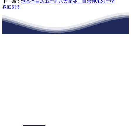
下一篇：
翔具有自从出产的八大品类、百余种系列产物
返回列表
江苏j9·九游会俱乐部建材有限公司
公司经营范围包括：建材销售；干粉砂浆、水泥制品生产、销售；普
通货物仓储；道路普通货物运输；建筑劳务分包（凭资质证书经
营）。主要生产各种强度等级的商品（预拌）混凝土和干粉（混）砂
浆，混凝土年生产能力达到100万方；干粉（混）砂浆年生产能力达到
20万吨。
地 址：南通市滨海园区东晋村八组江苏j9·九游会俱乐部建材有限
公司
客服热线：
17712222822
张经理