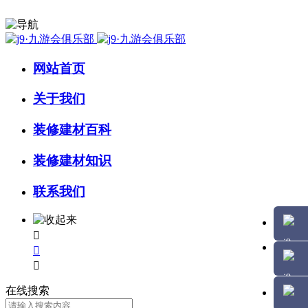
网站首页
关于我们
装修建材百科
装修建材知识
联系我们



在线搜索