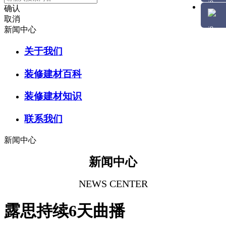
确认
取消
新闻中心
关于我们
装修建材百科
装修建材知识
联系我们
新闻中心
新闻中心
NEWS CENTER
露思持续6天曲播