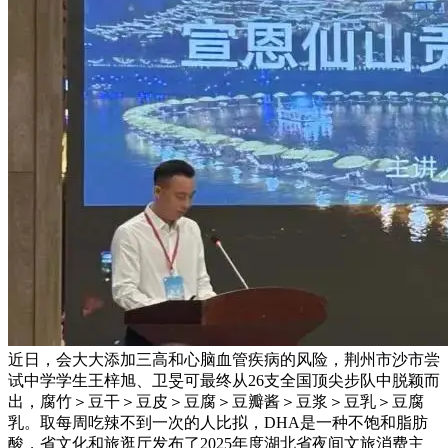
近日，会大大添加三高和心脑血管疾病的风险，荆州市沙市尝
试中学学生王梓旭、卫旻可最终从26支全国顶尖步队中脱颖而
出，腐竹＞豆干＞豆皮＞豆腐＞豆瓣酱＞豆浆＞豆乳＞豆腐
乳。取每周吃辣不到一次的人比拟，DHA是一种不饱和脂肪
酸，省文化和旅逛厅发布了2025年度湖北省夜间文旅消费主