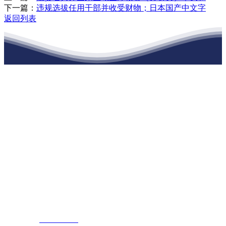
下一篇：
违规选拔任用干部并收受财物；日本国产中文字
返回列表
江苏j9·九游会俱乐部建材有限公司
公司经营范围包括：建材销售；干粉砂浆、水泥制品生产、销售；普
通货物仓储；道路普通货物运输；建筑劳务分包（凭资质证书经
营）。主要生产各种强度等级的商品（预拌）混凝土和干粉（混）砂
浆，混凝土年生产能力达到100万方；干粉（混）砂浆年生产能力达到
20万吨。
地 址：南通市滨海园区东晋村八组江苏j9·九游会俱乐部建材有限
公司
客服热线：
17712222822
张经理