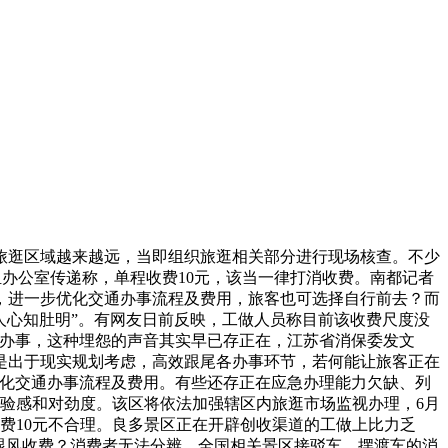
旅逛区域越来越远，当即组织旅逛相关部分进行现场核查。不少
办公室传递称，单程收费10元，该当一律打消收费。南都记者
，进一步优化交通办事流程及费用，旅客也可选择自行前去？而
本人心知肚明”。有网友日前反映，工做人员称目前该收费尺度没
逛办事，这种埋怨的声音其实早已存正在，江苏省消保委发文
是出于现实规划考虑，高效跟尾各办事环节，若何能让旅客正在
优化交通办事流程及费用。有些还存正在应急办理能力欠缺、列
体验感和对劲度。该区将依法加强辖区内旅逛市场监视办理，6月
费10元不合理。良多景区正在开辟创收渠道的工做上比力乏
头跟风收费？消费者无法分辨，全国相关景区接驳车、摆渡车的消