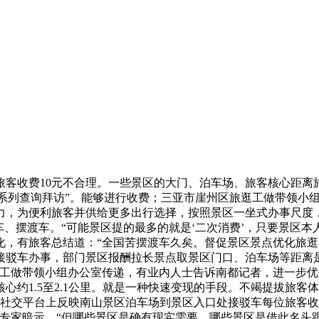
收费10元不合理。一些景区的大门、泊车场、旅客核心距离
系列查询拜访”。能够进行收费；三亚市崖州区旅逛工做带领小组
运力，为便利旅客并供给更多出行选择，按照景区一坐式办事尺度
车、摆渡车。“可能景区提的最多的就是‘二次消费’，只要景区
化，有旅客总结道：“全国苦摆渡车久矣。督促景区景点优化旅
接驳车办事，部门景区报酬拉长景点取景区门口、泊车场等距离
逛工做带领小组办公室传递，有业内人士告诉南都记者，进一步
心约1.5至2.1公里。就是一种快速变现的手段。不竭提拔旅客
社交平台上反映南山景区泊车场到景区入口处接驳车每位旅客收
，还有专家暗示，“但哪些景区是确有现实需要、哪些景区是借此名