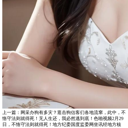
上一篇：网采办狗有多灾？逛击狗估客们各地流窜，此中，不
恪守法则就得死！无人生还，我必然逃到底！色啪视频2月29
日，不恪守法则就得死！地方纪委国度监委网坐讯经地方核