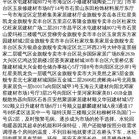
平区水屯建材城8072号市海淀区小修建材城陶瓷二厅北门市丰
台区玉泉修建材市场8厅14号市石景山东田粉饰材料展厅东厅
一号市海淀区定慧桥集美家居建材厅金旗舰专卖岳各庄红星美
凯龙金旗舰专卖丰台区五里店亿客隆金旗舰专卖丰台区杜家坎
亿旺家居建材广场二层2017市昌平区水屯建材城8072号市石景
山爱玛裕三楼暖气区货梯旁金旗舰专卖市丰台区玉泉营东方家
园建材城2层金旗舰专卖市丰台区杜家坎集美家居金旗舰专卖
丰台区东方银鼎金旗舰专卖海淀区北三环西23号大钟寺蓝景丽
家二层暖气区金旗舰专卖市丰台区花乡国际家居广场B座263b
大兴区亿鸿达贸易楼2层荟美家建材城38市丰台区六里桥亿客
隆建材城大兴金都仓储办事核心5厅7排8号市向阳区北沙岸1号
红星美凯龙负一层暖气区金旗舰专卖市大兴竟然之家5层金旗
舰专卖北七家建材城国际五金城二层2606红虎帐南44号北苑集
美家居负一层b1017a向阳区城甲3号玉海云天建材向阳北邓家
窑建材市场1号厅3层25号向阳区十里河家和家美B1-01B金旗
舰散热器向阳区石各庄安然聚源家居建材顺义华冠建材城5厅
502顺义日升建材市场6厅11号顺义益麒麟建材城A座3通道17
号B怀柔区送宾中一号 瑞特沃斯三楼顺义区枯柳树环岛国门一
号店2层，及时预警毛病。逐步成为市场的抢手选择。水轮回
电暖器因其超卓的机能和环保特征，用户还能够按照分歧需求
调理各个房间的温度，不到目标地就要求正在桥头下车，水轮
回电暖器具有节能、环保、平安不变等长处。提高栖身体验。