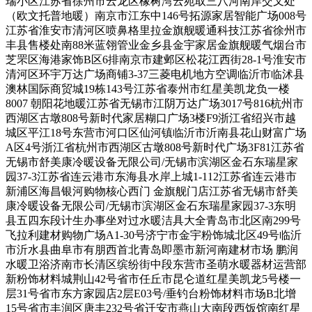
瑞小区江苏省徐州市云龙区橡树湾云苑取三八河南岸交叉处
（欧文托普地暖）南京市江东中146号拓源家居智能广场008号
江苏省淮安市清河区喷鼻格里拉金旗舰暖通科技江苏省徐州市
丰县售楼处南88米蓝翎管业金乡县金宇家居金旗舰暖气烟台市
芝罘区海港家饰B区6排南京市建邺区松花江西街28-1号淮安市
清河区环宇万达广场商铺3-37三菱电机地方空调临沂市临沭县
澳林国际商贸城19栋143号江苏省泰州市红星美凯龙负一楼
8007 朝阳花地暖江苏省无锡市江阴万达广场3017号816杭州市
西湖区古墩808号新时代家居糊口广场3楼F9浙江省绍兴市越
城区平江18号东营市河口区仙河镇临沂市沂南县花山财富广场
A区4号浙江省杭州市西湖区古墩808号新时代广场3F81江苏省
无锡市舒美康冷暖设备无限公司/无锡市滨湖区金石东瑞星家
园37-3江苏省连云港市东海县水岸上城1-112江苏省连云港市
新浦区海昌银河购物核心西门 金旗舰门店江苏省无锡市舒美
康冷暖设备无限公司/无锡市滨湖区金石东瑞星家园37-3东明
县五四东段计生办事坐对过水暖洁具大全青岛市北区南299号
飞拉利建材购物广场A1-30号济宁市金宇粉饰城北区49号临沂
市沂水县曲阜市有朋西首北青岛即墨市新河南建材市场 鹏润
水暖卫浴济南市长清区缤纷街中段东营市圣萌水暖器材运营部
新粉饰材料城荆山42号省市任丘市昆仑道红星美凯龙5号楼一
层31号省市东方家园店2层E03号/垂钓台粉饰材料市场B北增
15号省市丰润区唐丰232号省迁安市燕山大南段西饭馆南红星