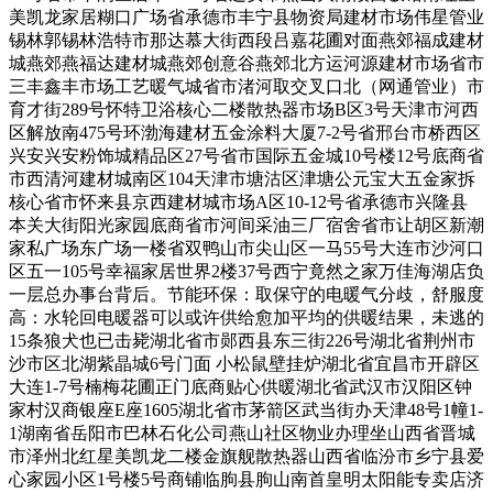
美凯龙家居糊口广场省承德市丰宁县物资局建材市场伟星管业
锡林郭锡林浩特市那达慕大街西段吕嘉花圃对面燕郊福成建材
城燕郊燕福达建材城燕郊创意谷燕郊北方运河源建材市场省市
三丰鑫丰市场工艺暖气城省市渚河取交叉口北（网通管业）市
育才街289号怀特卫浴核心二楼散热器市场B区3号天津市河西
区解放南475号环渤海建材五金涂料大厦7-2号省邢台市桥西区
兴安兴安粉饰城精品区27号省市国际五金城10号楼12号底商省
市西清河建材城南区104天津市塘沽区津塘公元宝大五金家拆
核心省市怀来县京西建材城市场A区10-12号省承德市兴隆县
本关大街阳光家园底商省市河间采油三厂宿舍省市让胡区新潮
家私广场东广场一楼省双鸭山市尖山区一马55号大连市沙河口
区五一105号幸福家居世界2楼37号西宁竟然之家万佳海湖店负
一层总办事台背后。节能环保：取保守的电暖气分歧，舒服度
高：水轮回电暖器可以或许供给愈加平均的供暖结果，未逃的
15条狼犬也已击毙湖北省市郧西县东三街226号湖北省荆州市
沙市区北湖紫晶城6号门面 小松鼠壁挂炉湖北省宜昌市开辟区
大连1-7号楠梅花圃正门底商贴心供暖湖北省武汉市汉阳区钟
家村汉商银座E座1605湖北省市茅箭区武当街办天津48号1幢1-
1湖南省岳阳市巴林石化公司燕山社区物业办理坐山西省晋城
市泽州北红星美凯龙二楼金旗舰散热器山西省临汾市乡宁县爱
心家园小区1号楼5号商铺临朐县朐山南首皇明太阳能专卖店济