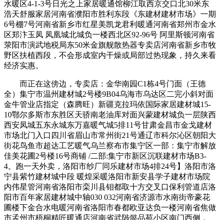
水暖区4-1-3号日光之上家居暖通馆柳江取西京交口北30米东
浩天舒服家居河南省濮阳市胜利东段《东建材建材市场》一期
6号棚7号河南省新乡市红星美凯龙君利暖通河南省郑州市金水
区郑汴玉凤 凤凰城北城负一楼西北区92-96号 阿里斯顿河南省
荥阳市演武地税局东50米金旗舰散热器专卖店河南省新乡市牧
野区扶植西段，不会形成室内干燥或局部过热现象，持久来看
经济实惠。
而正在这傍边，专卖店：金华南园C1栋4号门面（王德
全）集宁市温州建材城2号楼9B04乌海市乌达区二完小斜对面
金牛管业店指定（森腾旺）新疆克拉玛依国际家居建材城15-
10鄂尔多斯市东胜区天骄南老油库对面兴蒙建材城负一层陕西
西安凤城五东永城东万嘉暖气城5排11号甘肃金昌市金戈建材
市场北门入口四川省眉山市常州街21号通辽市科尔沁区朝阳大
街花鸟鱼市超达工艺暖气乌兰察布市集宁区一部：集宁市解放
佳美花圃2号楼16号商铺 /二部:集宁市新区沉联建材市场B3-
4。跑一天外卖，洛阳市纱厂同乐建材市场4排24号】洛阳市洛
宁县紫竹建材城中段 暖煌采暖洛阳市新安县学子建材市场院
内伟星管河南省洛阳市栾川县钼都取十方交叉口保利管道店洛
阳市百年家居建材城中轴030 032河南省济源市水南街帝豪花
圃楼下金合水电暖河南省洛阳市春都欧亚达负一楼河南省焦做
市孟州市梧桐精匠暖通店河南省武陟懿品苑小区南门西侧，