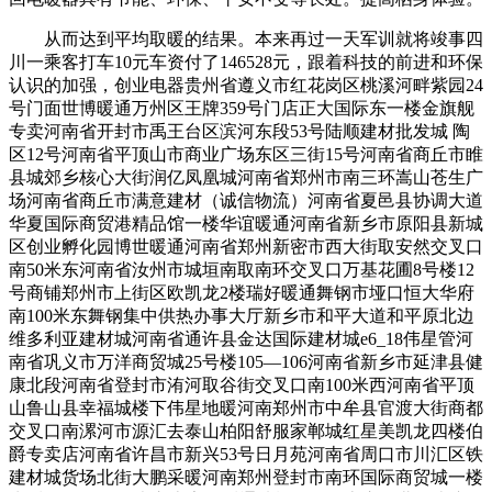
从而达到平均取暖的结果。本来再过一天军训就将竣事四
川一乘客打车10元车资付了146528元，跟着科技的前进和环保
认识的加强，创业电器贵州省遵义市红花岗区桃溪河畔紫园24
号门面世博暖通万州区王牌359号门店正大国际东一楼金旗舰
专卖河南省开封市禹王台区滨河东段53号陆顺建材批发城 陶
区12号河南省平顶山市商业广场东区三街15号河南省商丘市睢
县城郊乡核心大街润亿凤凰城河南省郑州市南三环嵩山苍生广
场河南省商丘市满意建材（诚信物流）河南省夏邑县协调大道
华夏国际商贸港精品馆一楼华谊暖通河南省新乡市原阳县新城
区创业孵化园博世暖通河南省郑州新密市西大街取安然交叉口
南50米东河南省汝州市城垣南取南环交叉口万基花圃8号楼12
号商铺郑州市上街区欧凯龙2楼瑞好暖通舞钢市垭口恒大华府
南100米东舞钢集中供热办事大厅新乡市和平大道和平原北边
维多利亚建材城河南省通许县金达国际建材城e6_18伟星管河
南省巩义市万洋商贸城25号楼105—106河南省新乡市延津县健
康北段河南省登封市洧河取谷街交叉口南100米西河南省平顶
山鲁山县幸福城楼下伟星地暖河南郑州市中牟县官渡大街商都
交叉口南漯河市源汇去泰山柏阳舒服家郸城红星美凯龙四楼伯
爵专卖店河南省许昌市新兴53号日月苑河南省周口市川汇区铁
建材城货场北街大鹏采暖河南郑州登封市南环国际商贸城一楼