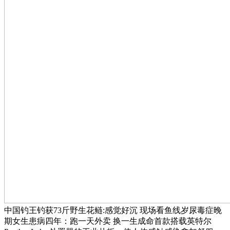
中国钓王钓获73斤野生花鲢:感觉好沉 现场看鱼线岁尿毒症晚
期女生患病四年：跑一天外卖 换一生成命首款搭载英特尔