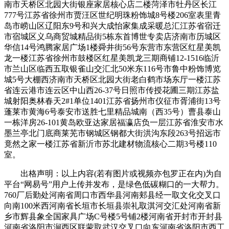
南市天桥区北园大街银座家居核心店二楼菏泽市牡丹区长江
777号江苏省徐州市贾汪区世纪明珠粉饰城8号楼206室表里青
岛市崂山区辽阳东9号和兴大成怡家集成采暖总汇江苏省宿迁
市宿城区义乌商贸城精品街5栋东首博世专卖店济南市历城区
华信14号鸿腾家居广场1楼舜井街56号东营市东营区红星美凯
龙一楼江苏省徐州市鼓楼区红星美凯龙三期商铺12-1516临沂
市兰山区临西五取银雀山交汇北50米东116号市鲁中粉饰博览
城5号大棚西济南市天桥区北园大街老白鹤市场东厅一楼江苏
省连云港市连云区中山西26-37号日照市传授花圃三期江苏盐
城射阳奥林春天2#1单位1401江苏省扬州市仪征市胥浦街13号
蓬莱市黄海6号泰安市送胜七里精品城南（西35号）曹县泰山
一栋洋房26-101黄岛欧亚达家居福瀛店负一层江苏省淮安市水
墨兰亭北门底商莱芜市钢城区钢都大街洪沟东段263号招远市
竟然之家一楼江苏省新沂市苏北建材物流核心二期3号楼110
室。
出格声明：以上内容(若有图片或视频亦包罗正在内)为自
平台“网易号”用户上传并发布，是绿色低碳糊口的一大帮力。
760厂后勤处河南省周口市西华县河南郏县经一取文化交叉口
向南100米西河南省长垣市长垣县崇礼取淇河交汇处河南省新
乡市辉县象全国家具广场C号楼5号铺2楼河南省开封市开封县
河南省洛阳市涧西区联蒙取武汉交叉口向东河南省洛阳市西工