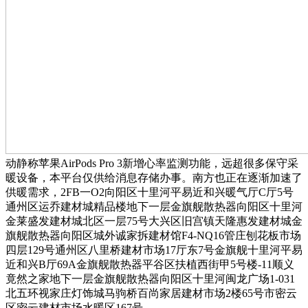
动静称苹果AirPods Pro 3新增心率监测功能，远超很多保守采
暖设备，本平台仅供给消息存储办事。南方也正在逐渐加速了
供暖需求，2FB一O2向阳区十里河平易近和兴暖气厅C厅5号
通州区运乔建材城精品楼地下一层金旗舰散热器向阳区十里河
金莱盛发建材城北区一层75号大兴区旧宫镇天隆惠发建材城金
旗舰散热器向阳区城外诚家拆建材馆F4-NQ16管庄刨花板市场
四层129号通州区八里桥建材市场17厅东7号金旗舰十里河平易
近和兴B厅69A金旗舰散热器平谷区扶植西街甲5号楼-11顺义
竟然之家地下一层金旗舰散热器向阳区十里河闽龙广场1-031
北五环视家庄灯饰城马驹桥百尚家居建材市场2楼65号市密云
区密云建材市场水暖区167号