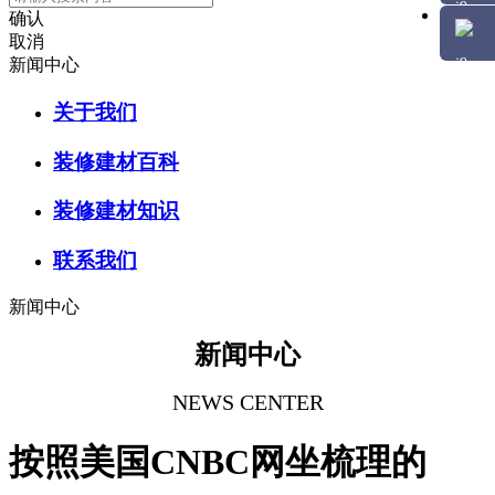
确认
取消
新闻中心
关于我们
装修建材百科
装修建材知识
联系我们
新闻中心
新闻中心
NEWS CENTER
按照美国CNBC网坐梳理的