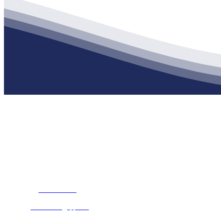
公司经营范围包括：建材销售；干粉砂浆、水泥制品生产、销售；普
地 址：南通市滨海园区东晋村八组江苏j9·九游会俱乐部建材有限公
客服热线：
17712222822
张经理
邮 箱：
445721731@qq.com