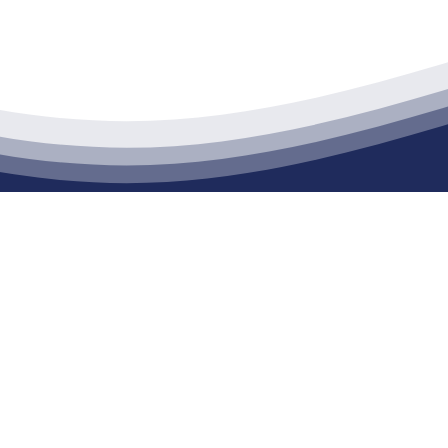
江苏j9·九游会俱乐部建材有限公司
通货物仓储；道路普通货物运输；建筑劳务分包（凭资质证书经营）。主要
生产能力达到100万方；干粉（混）砂浆年生产能力达到20万吨。
司