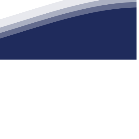
生产各种强度等级的商品（预拌）混凝土和干粉（混）砂浆，混凝土年